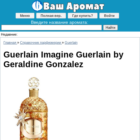
Меню
Полная вер.
Где купить?
Войти
Введите название аромата:
Недавние:
Главная
»
Справочник парфюмерии
»
Guerlain
Guerlain Imagine Guerlain by
Geraldine Gonzalez