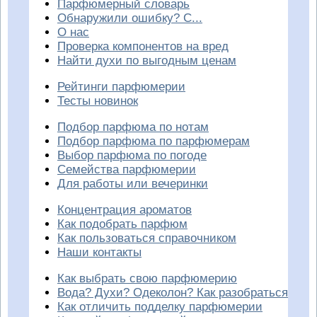
Парфюмерный словарь
Обнаружили ошибку? С...
О нас
Проверка компонентов на вред
Найти духи по выгодным ценам
Рейтинги парфюмерии
Тесты новинок
Подбор парфюма по нотам
Подбор парфюма по парфюмерам
Выбор парфюма по погоде
Семейства парфюмерии
Для работы или вечеринки
Концентрация ароматов
Как подобрать парфюм
Как пользоваться справочником
Наши контакты
Как выбрать свою парфюмерию
Вода? Духи? Одеколон? Как разобраться
Как отличить подделку парфюмерии