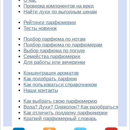
О нас
Проверка компонентов на вред
Найти духи по выгодным ценам
Рейтинги парфюмерии
Тесты новинок
Подбор парфюма по нотам
Подбор парфюма по парфюмерам
Выбор парфюма по погоде
Семейства парфюмерии
Для работы или вечеринки
Концентрация ароматов
Как подобрать парфюм
Как пользоваться справочником
Наши контакты
Как выбрать свою парфюмерию
Вода? Духи? Одеколон? Как разобраться
Как отличить подделку парфюмерии
Краткий парфюмерный словарь