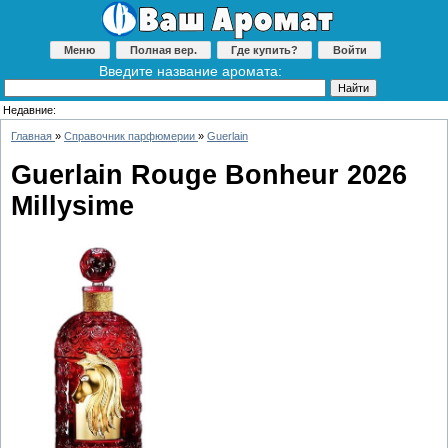
Меню
Полная вер.
Где купить?
Войти
Введите название аромата:
Недавние:
Главная
»
Справочник парфюмерии
»
Guerlain
Guerlain Rouge Bonheur 2026
Millуsime