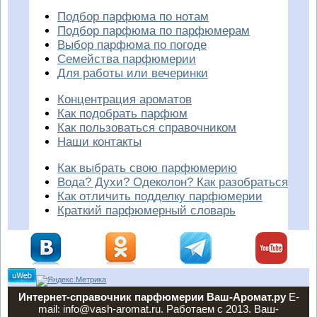
Подбор парфюма по нотам
Подбор парфюма по парфюмерам
Выбор парфюма по погоде
Семейства парфюмерии
Для работы или вечеринки
Концентрация ароматов
Как подобрать парфюм
Как пользоваться справочником
Наши контакты
Как выбрать свою парфюмерию
Вода? Духи? Одеколон? Как разобраться
Как отличить подделку парфюмерии
Краткий парфюмерный словарь
Интернет-справочник парфюмерии Ваш-Аромат.ру
E-
mail: info@vash-aromat.ru. Работаем с 2013. Ваш-