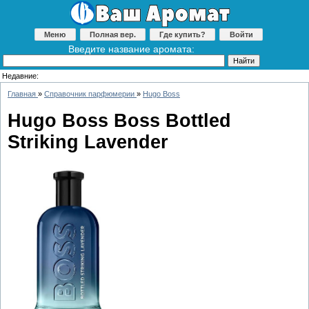
Меню
Полная вер.
Где купить?
Войти
Введите название аромата:
Недавние:
Главная
»
Справочник парфюмерии
»
Hugo Boss
Hugo Boss Boss Bottled
Striking Lavender