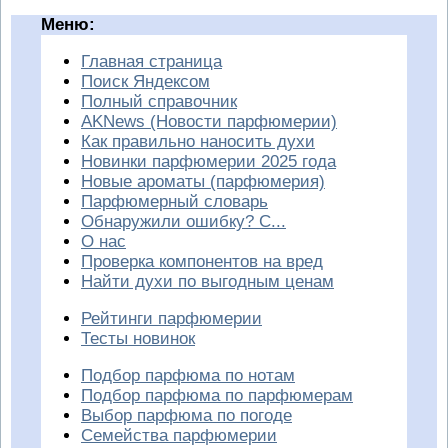
Меню:
Главная страница
Поиск Яндексом
Полный справочник
AKNews (Новости парфюмерии)
Как правильно наносить духи
Новинки парфюмерии 2025 года
Новые ароматы (парфюмерия)
Парфюмерный словарь
Обнаружили ошибку? С...
О нас
Проверка компонентов на вред
Найти духи по выгодным ценам
Рейтинги парфюмерии
Тесты новинок
Подбор парфюма по нотам
Подбор парфюма по парфюмерам
Выбор парфюма по погоде
Семейства парфюмерии