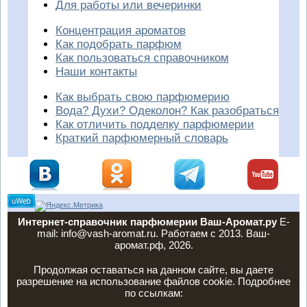
Для работы или вечеринки
Концентрация ароматов
Как подобрать парфюм
Как пользоваться справочником
Наши контакты
Как выбрать свою парфюмерию
Вода? Духи? Одеколон? Как разобраться
Как отличить подделку парфюмерии
Краткий парфюмерный словарь
Интернет-справочник парфюмерии Ваш-Аромат.ру
E-
mail: info@vash-aromat.ru. Работаем с 2013. Ваш-
аромат.рф, 2026.
Продолжая оставаться на данном сайте, вы даете
разрешение на использование файлов cookie. Подробнее
по ссылкам: