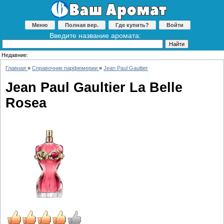
Меню
Полная вер.
Где купить?
Войти
Введите название аромата:
Недавние:
Главная
»
Справочник парфюмерии
»
Jean Paul Gaultier
Jean Paul Gaultier La Belle
Rosea