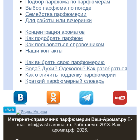
Подбор парфюма по парфюмерам
Выбор парфюма по погоде
Семейства парфюмерии
Для работы или вечеринки
Концентрация ароматов
Как подобрать парфюм
Как пользоваться справочником
Наши контакты
Как выбрать свою парфюмерию
Вода? Духи? Одеколон? Как разобраться
Как отличить подделку парфюмерии
Краткий парфюмерный словарь
Интернет-справочник парфюмерии Ваш-Аромат.ру
E-
mail: info@vash-aromat.ru. Работаем с 2013. Ваш-
аромат.рф, 2026.