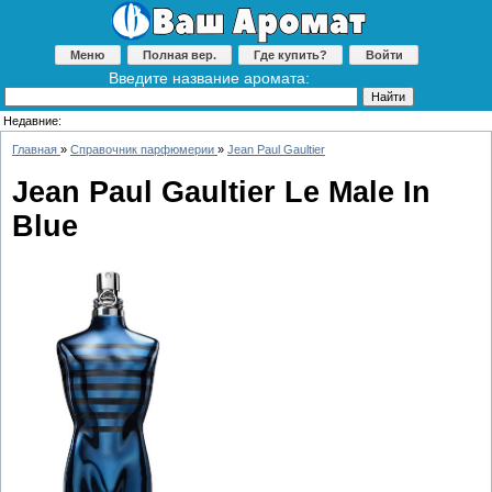
Меню
Полная вер.
Где купить?
Войти
Введите название аромата:
Недавние:
Главная
»
Справочник парфюмерии
»
Jean Paul Gaultier
Jean Paul Gaultier Le Male In
Blue