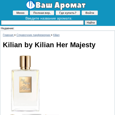
Меню
Полная вер.
Где купить?
Войти
Введите название аромата:
Недавние:
Главная
»
Справочник парфюмерии
»
Kilian
Kilian by Kilian Her Majesty