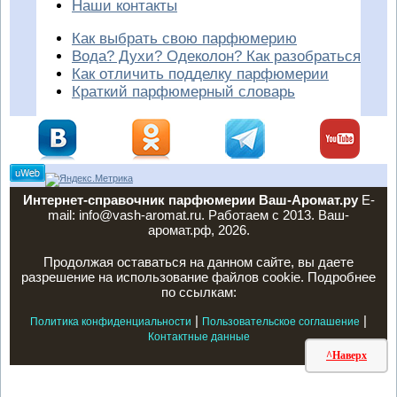
Наши контакты
Как выбрать свою парфюмерию
Вода? Духи? Одеколон? Как разобраться
Как отличить подделку парфюмерии
Краткий парфюмерный словарь
Интернет-справочник парфюмерии Ваш-Аромат.ру
E-
mail: info@vash-aromat.ru. Работаем с 2013. Ваш-
аромат.рф, 2026.
Продолжая оставаться на данном сайте, вы даете
разрешение на использование файлов cookie. Подробнее
по ссылкам:
|
|
Политика конфиденциальности
Пользовательское соглашение
Контактные данные
^Наверх