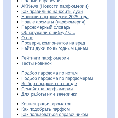
Полный справочник
AKNews (Новости парфюмерии)
Как правильно наносить духи
Новинки парфюмерии 2025 года
Новые ароматы (парфюмерия)
Парфюмерный словарь
Обнаружили ошибку? С...
О нас
Проверка компонентов на вред
Найти духи по выгодным ценам
Рейтинги парфюмерии
Тесты новинок
Подбор парфюма по нотам
Подбор парфюма по парфюмерам
Выбор парфюма по погоде
Семейства парфюмерии
Для работы или вечеринки
Концентрация ароматов
Как подобрать парфюм
Как пользоваться справочником