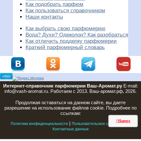
Как подобрать парфюм
Как пользоваться справочником
Наши контакты
Как выбрать свою парфюмерию
Вода? Духи? Одеколон? Как разобраться
Как отличить подделку парфюмерии
Краткий парфюмерный словарь
Интернет-справочник парфюмерии Ваш-Аромат.ру
E-mail:
info@vash-aromat.ru. Работаем с 2013. Ваш-аромат.рф, 2026.
Продолжая оставаться на данном сайте, вы даете
разрешение на использование файлов cookie. Подробнее по
ссылкам:
^Наверх
|
|
Политика конфиденциальности
Пользовательское соглашение
Контактные данные