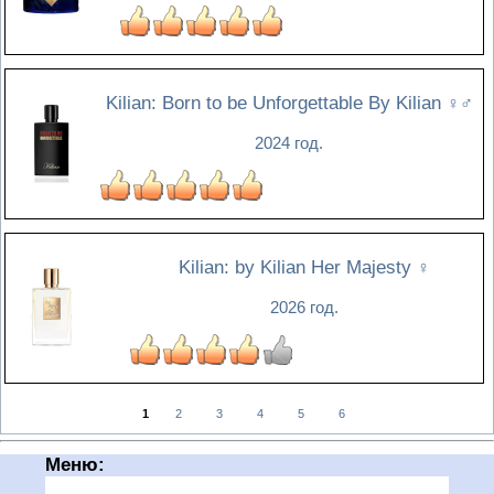
Kilian: Born to be Unforgettable By Kilian
♀♂
2024 год.
Kilian: by Kilian Her Majesty
♀
2026 год.
1
2
3
4
5
6
Меню: