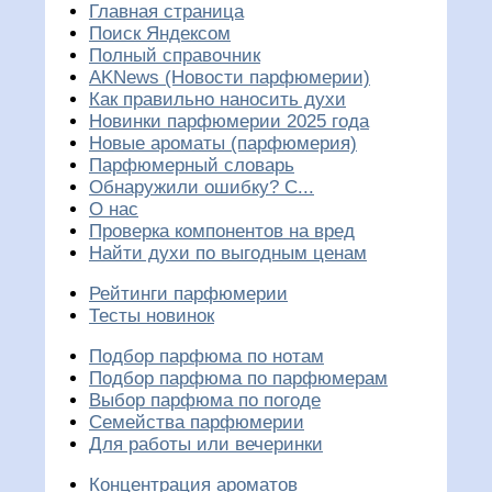
Главная страница
Поиск Яндексом
Полный справочник
AKNews (Новости парфюмерии)
Как правильно наносить духи
Новинки парфюмерии 2025 года
Новые ароматы (парфюмерия)
Парфюмерный словарь
Обнаружили ошибку? С...
О нас
Проверка компонентов на вред
Найти духи по выгодным ценам
Рейтинги парфюмерии
Тесты новинок
Подбор парфюма по нотам
Подбор парфюма по парфюмерам
Выбор парфюма по погоде
Семейства парфюмерии
Для работы или вечеринки
Концентрация ароматов