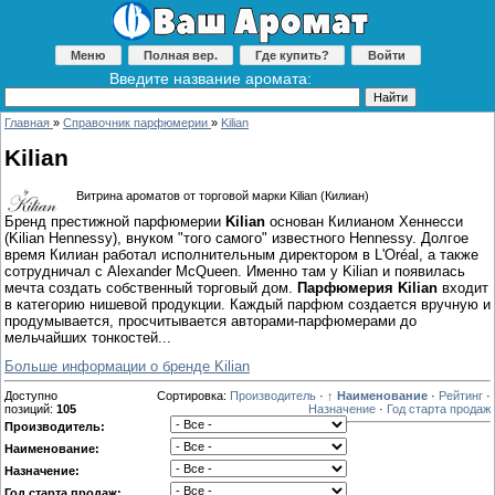
Меню
Полная вер.
Где купить?
Войти
Введите название аромата:
Главная
»
Справочник парфюмерии
»
Kilian
Kilian
Витрина ароматов от торговой марки Kilian (Килиан)
Бренд престижной парфюмерии
Kilian
основан Килианом Хеннесси
(Kilian Hennessy), внуком "того самого" известного Hennessy. Долгое
время Килиан работал исполнительным директором в L'Oréal, а также
сотрудничал с Alexander McQueen. Именно там у Kilian и появилась
мечта создать собственный торговый дом.
Парфюмерия Kilian
входит
в категорию нишевой продукции. Каждый парфюм создается вручную и
продумывается, просчитывается авторами-парфюмерами до
мельчайших тонкостей...
Больше информации о бренде Kilian
Доступно
Сортировка:
Производитель
·
↑ Наименование
·
Рейтинг
·
позиций
:
105
Назначение
·
Год старта продаж
Производитель:
Наименование:
Назначение:
Год старта продаж: