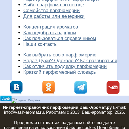
Выбор парфюма по погоде
Семейства парфюмерии
Для работы или вечеринки
Концентрация ароматов
Как подобрать парфюм
Как пользоваться справочником
Наши контакты
Как выбрать свою парфюмерию
Вода? Духи? Одеколон? Как разобраться
Как отличить подделку парфюмерии
Краткий парфюмерный словарь
Интернет-справочник парфюмерии Ваш-Аромат.ру
E-mail:
info@vash-aromat.ru. Работаем с 2013. Ваш-аромат.рф, 2026.
Продолжая оставаться на данном сайте, вы даете
разрешение на использование файлов cookie. Подробнее по