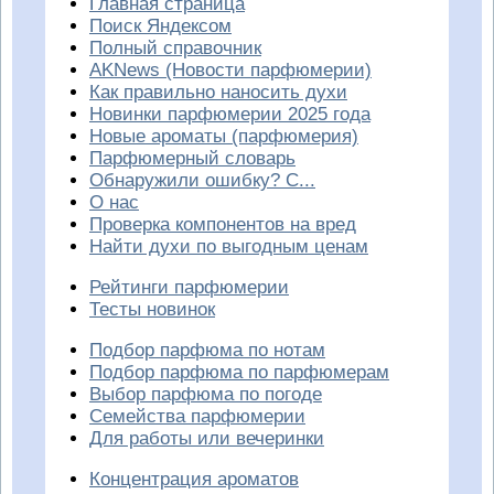
Главная страница
Поиск Яндексом
Полный справочник
AKNews (Новости парфюмерии)
Как правильно наносить духи
Новинки парфюмерии 2025 года
Новые ароматы (парфюмерия)
Парфюмерный словарь
Обнаружили ошибку? С...
О нас
Проверка компонентов на вред
Найти духи по выгодным ценам
Рейтинги парфюмерии
Тесты новинок
Подбор парфюма по нотам
Подбор парфюма по парфюмерам
Выбор парфюма по погоде
Семейства парфюмерии
Для работы или вечеринки
Концентрация ароматов