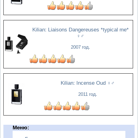
Kilian: Liaisons Dangereuses *typical me*
♀♂
2007 год.
Kilian: Incense Oud
♀♂
2011 год.
Меню: