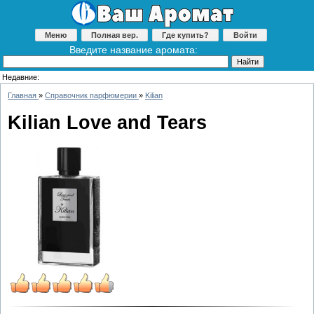
Меню
Полная вер.
Где купить?
Войти
Введите название аромата:
Недавние:
Главная
»
Справочник парфюмерии
»
Kilian
Kilian Love and Tears