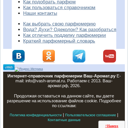
Как подобрать парфюм
Как пользоваться справочником
Наши контакты
Как выбрать свою парфюмерию
Вода? Духи? Одеколон? Как разобраться
Как отличить подделку парфюмерии
Краткий парфюмерный словарь
Интернет-справочник парфюмерии Ваш-Аромат.ру
E-
mail: info@vash-aromat.ru. Работаем с 2013. Ваш-
аромат.рф, 2026.
Продолжая оставаться на данном сайте, вы даете
разрешение на использование файлов cookie. Подробнее
по ссылкам:
|
|
Политика конфиденциальности
Пользовательское соглашение
Контактные данные
^Наверх