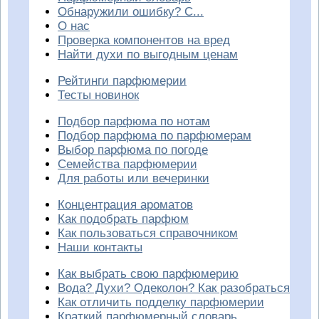
Обнаружили ошибку? С...
О нас
Проверка компонентов на вред
Найти духи по выгодным ценам
Рейтинги парфюмерии
Тесты новинок
Подбор парфюма по нотам
Подбор парфюма по парфюмерам
Выбор парфюма по погоде
Семейства парфюмерии
Для работы или вечеринки
Концентрация ароматов
Как подобрать парфюм
Как пользоваться справочником
Наши контакты
Как выбрать свою парфюмерию
Вода? Духи? Одеколон? Как разобраться
Как отличить подделку парфюмерии
Краткий парфюмерный словарь