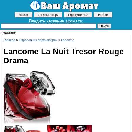
Меню
Полная вер.
Где купить?
Войти
Введите название аромата:
Недавние:
Главная
»
Справочник парфюмерии
»
Lancome
Lancome La Nuit Tresor Rouge
Drama