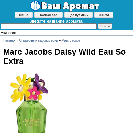
Меню
Полная вер.
Где купить?
Войти
Введите название аромата:
Недавние:
Главная
»
Справочник парфюмерии
»
Marc Jacobs
Marc Jacobs Daisy Wild Eau So
Extra