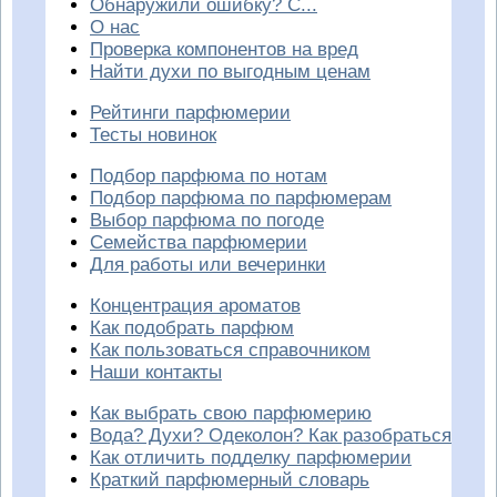
Обнаружили ошибку? С...
О нас
Проверка компонентов на вред
Найти духи по выгодным ценам
Рейтинги парфюмерии
Тесты новинок
Подбор парфюма по нотам
Подбор парфюма по парфюмерам
Выбор парфюма по погоде
Семейства парфюмерии
Для работы или вечеринки
Концентрация ароматов
Как подобрать парфюм
Как пользоваться справочником
Наши контакты
Как выбрать свою парфюмерию
Вода? Духи? Одеколон? Как разобраться
Как отличить подделку парфюмерии
Краткий парфюмерный словарь