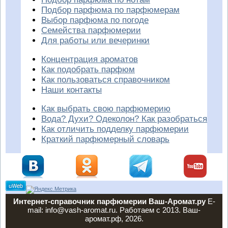
Подбор парфюма по парфюмерам
Выбор парфюма по погоде
Семейства парфюмерии
Для работы или вечеринки
Концентрация ароматов
Как подобрать парфюм
Как пользоваться справочником
Наши контакты
Как выбрать свою парфюмерию
Вода? Духи? Одеколон? Как разобраться
Как отличить подделку парфюмерии
Краткий парфюмерный словарь
Интернет-справочник парфюмерии Ваш-Аромат.ру
E-
mail: info@vash-aromat.ru. Работаем с 2013. Ваш-
аромат.рф, 2026.