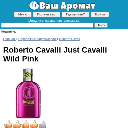
Меню
Полная вер.
Где купить?
Войти
Введите название аромата:
Недавние:
Главная
»
Справочник парфюмерии
»
Roberto Cavalli
Roberto Cavalli Just Cavalli
Wild Pink