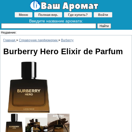
Меню
Полная вер.
Где купить?
Войти
Введите название аромата:
Недавние:
Главная
»
Справочник парфюмерии
»
Burberry
Burberry Hero Elixir de Parfum