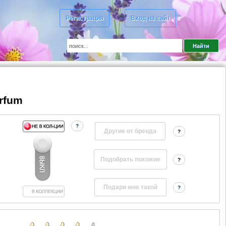
Регистрация
Вход на сайт
arfum
?
Другие от бренда
?
?
?