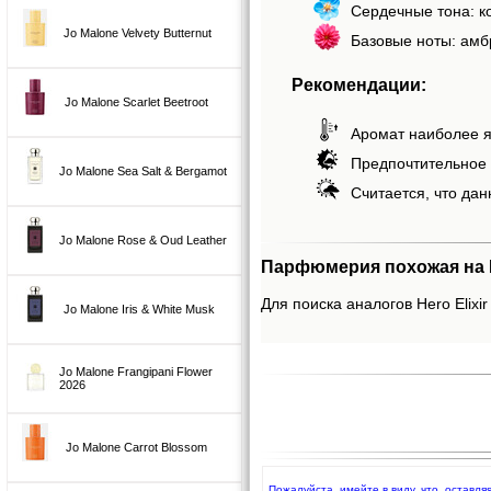
Сердечные тона: ко
Jo Malone Velvety Butternut
Базовые ноты: амбр
Рекомендации:
Jo Malone Scarlet Beetroot
Аромат наиболее я
Предпочтительное 
Jo Malone Sea Salt & Bergamot
Считается, что дан
Jo Malone Rose & Oud Leather
Парфюмерия похожая на He
Для поиска аналогов Hero Elixir
Jo Malone Iris & White Musk
Jo Malone Frangipani Flower
2026
Jo Malone Carrot Blossom
Пожалуйста, имейте в виду, что, оставля