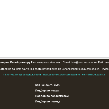
юмерии Ваш-Аромат.ру
Некоммерческий проект. E-mail: info@vash-aromat.ru. Работае
аться на данном сайте, вы даете разрешение на использование файлов cookie. Подро
|
|
Политика конфиденциальности
Пользовательское соглашение
Контактные данные
Как наносить духи
Подбор по нотам
Подбор по парфюмерам
Подбор по погоде