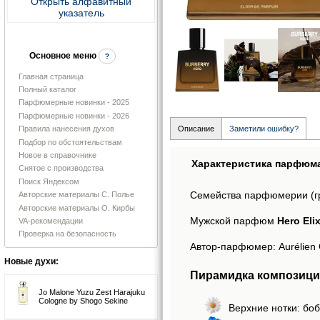
Открыть алфавитный
указатель
Основное меню
?
Главная страница
Полный каталог
Парфюмерные новинки - 2025
Парфюмерные новинки - 2026
Правила нанесения духов
Описание
Заметили ошибку?
Подбор по обстоятельствам
Новое в справочнике
Характеристика парфюм
Снятое с производства
Поиск Яндексом
Семейства парфюмерии (г
Авторские материалы С. Полье
Авторские материалы О. Кирбы
Мужской парфюм
Hero Eli
VA-рекомендации
Проверка на безопасность
Автор-парфюмер: Aurélien 
Новые духи:
Пирамидка композиции 
Jo Malone Yuzu Zest Harajuku
Cologne by Shogo Sekine
Верхние нотки: боб