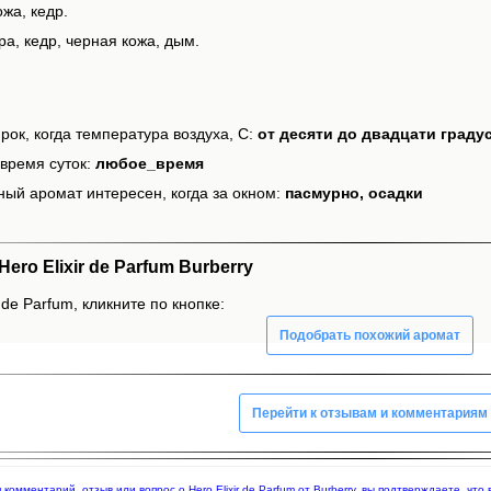
жа, кедр.
а, кедр, черная кожа, дым.
рок, когда температура воздуха, С:
от десяти до двадцати граду
время суток:
любое_время
ный аромат интересен, когда за окном:
пасмурно, осадки
ro Elixir de Parfum Burberry
 de Parfum, кликните по кнопке:
Подобрать похожий аромат
Перейти к отзывам и комментариям
я комментарий, отзыв или вопрос о Hero Elixir de Parfum от Burberry, вы подтверждаете, ч