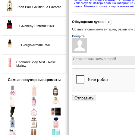
используете материалов, на которые не
сайта. Мнение комментаторов может не 
Jean Paul Gaultier La Favorite
Обсуждение духов
:
0
Givenchy L’Interdit Elixir
Оставьте свой комментарий, отзыв или 
Войдите
Giorgio Armani I Will
Cacharel Body Mist - Rose
Mallow
Самые популярные ароматы
Отправить