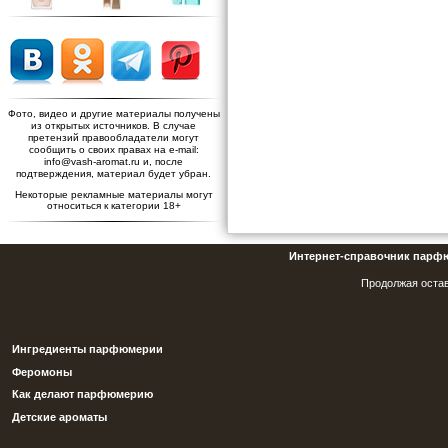
Фото, видео и другие материалы получены
из открытых источников. В случае
претензий правообладатели могут
сообщить о своих правах на e-mail:
info@vash-aromat.ru и, после
подтверждения, материал будет убран.
Некоторые рекламные материалы могут
относиться к категории 18+
Интернет-справочник парф
Продолжая остав
Ингредиенты парфюмерии
Феромоны
Как делают парфюмерию
Детские ароматы