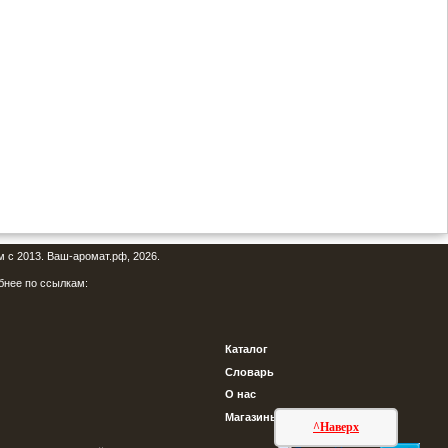
м с 2013. Ваш-аромат.рф, 2026.
бнее по ссылкам:
Каталог
Словарь
О нас
Магазины
^Наверх