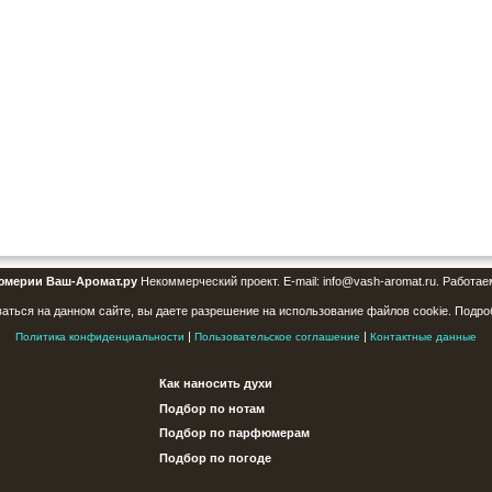
юмерии Ваш-Аромат.ру
Некоммерческий проект. E-mail: info@vash-aromat.ru. Работае
аться на данном сайте, вы даете разрешение на использование файлов cookie. Подро
|
|
Политика конфиденциальности
Пользовательское соглашение
Контактные данные
Как наносить духи
Подбор по нотам
Подбор по парфюмерам
Подбор по погоде