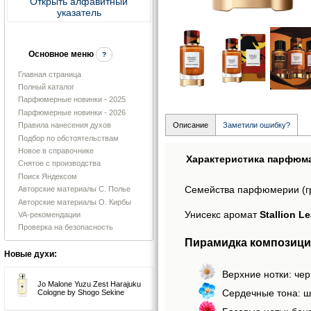
Открыть алфавитный
указатель
Основное меню
?
Главная страница
Полный каталог
Парфюмерные новинки - 2025
Парфюмерные новинки - 2026
Правила нанесения духов
Описание
Заметили ошибку?
Подбор по обстоятельствам
Новое в справочнике
Характеристика парфюм
Снятое с производства
Поиск Яндексом
Семейства парфюмерии (г
Авторские материалы С. Полье
Авторские материалы О. Кирбы
Унисекс аромат
Stallion L
VA-рекомендации
Проверка на безопасность
Пирамидка композиции 
Новые духи:
Верхние нотки: чер
Jo Malone Yuzu Zest Harajuku
Сердечные тона: ш
Cologne by Shogo Sekine