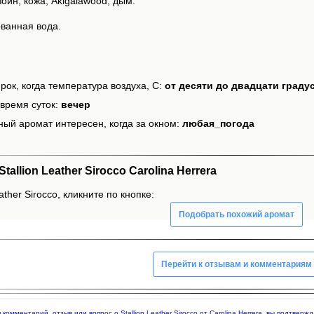
оин, кожа, Akigalawood, дым.
ванная вода.
рок, когда температура воздуха, С:
от десяти до двадцати граду
время суток:
вечер
ный аромат интересен, когда за окном:
любая_погода
llion Leather Sirocco Carolina Herrera
ather Sirocco, кликните по кнопке:
Подобрать похожий аромат
Перейти к отзывам и комментариям
я комментарий, отзыв или вопрос о Stallion Leather Sirocco от Carolina Herrera, вы подтв