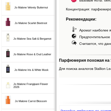
Базовые ноты: бенз
Jo Malone Velvety Butternut
Концентрация: парфюмиро
Рекомендации:
Jo Malone Scarlet Beetroot
Аромат наиболее я
Предпочтительное 
Jo Malone Sea Salt & Bergamot
Считается, что дан
Jo Malone Rose & Oud Leather
Парфюмерия похожая на Sta
Для поиска аналогов Stallion Le
Jo Malone Iris & White Musk
Jo Malone Frangipani Flower
2026
Jo Malone Carrot Blossom
Пожалуйста, имейте в виду, что, оставля