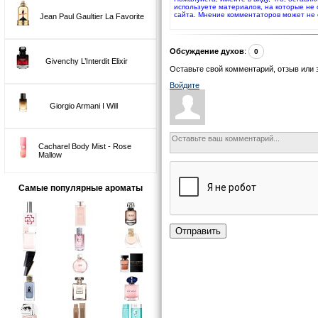
используете материалов, на которые не
сайта. Мнение комментаторов может не 
Jean Paul Gaultier La Favorite
Обсуждение духов
:
0
Givenchy L’Interdit Elixir
Оставьте свой комментарий, отзыв или 
Войдите
Giorgio Armani I Will
Cacharel Body Mist - Rose
Mallow
Самые популярные ароматы
Отправить