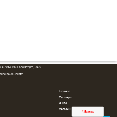
м с 2013. Ваш-аромат.рф, 2026.
бнее по ссылкам:
Каталог
Словарь
О нас
Магазины
^Наверх