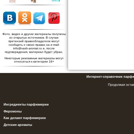
Фото, видео и другие материалы получены
из открытых источников. В случае
претензий правообладатели могут
сообщить о своих правах на e-mail:
info@vash-aromat.ru и, после
подтверждения, материал будет убран.
Некоторые рекламные материалы могут
относиться к категории 18+
Интернет-справочник парф
Продолжая остав
Ингредиенты парфюмерии
Феромоны
Как делают парфюмерию
Детские ароматы