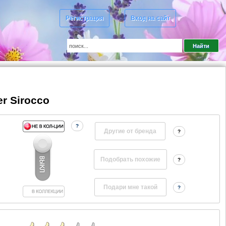
Регистрация
Вход на сайт
er Sirocco
?
Другие от бренда
?
?
?