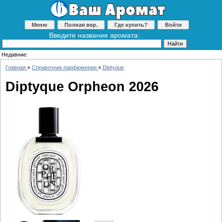
Меню
Полная вер.
Где купить?
Войти
Введите название аромата:
Недавние:
Главная
»
Справочник парфюмерии
»
Diptyque
Diptyque Orpheon 2026