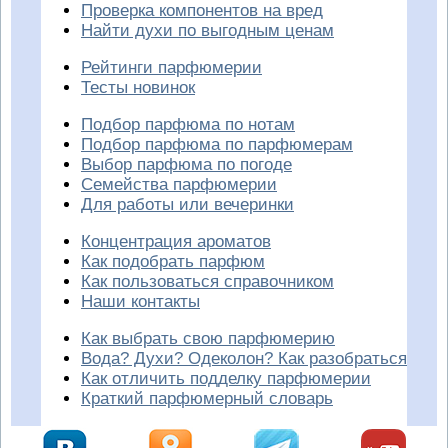
Проверка компонентов на вред
Найти духи по выгодным ценам
Рейтинги парфюмерии
Тесты новинок
Подбор парфюма по нотам
Подбор парфюма по парфюмерам
Выбор парфюма по погоде
Семейства парфюмерии
Для работы или вечеринки
Концентрация ароматов
Как подобрать парфюм
Как пользоваться справочником
Наши контакты
Как выбрать свою парфюмерию
Вода? Духи? Одеколон? Как разобраться
Как отличить подделку парфюмерии
Краткий парфюмерный словарь