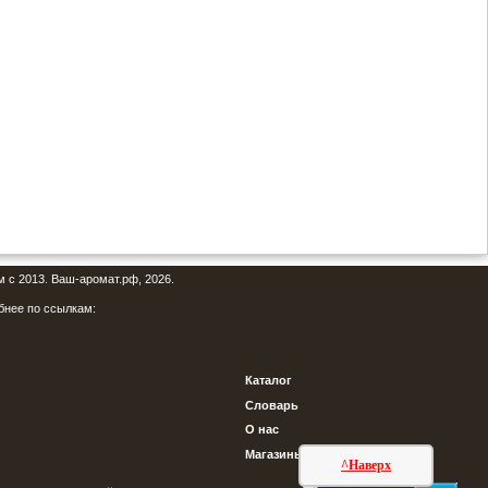
м с 2013. Ваш-аромат.рф, 2026.
бнее по ссылкам:
Каталог
Словарь
О нас
Магазины
^Наверх