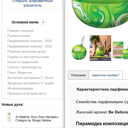
Открыть алфавитный
указатель
Основное меню
?
Главная страница
Полный каталог
Парфюмерные новинки - 2025
Парфюмерные новинки - 2026
Правила нанесения духов
Подбор по обстоятельствам
Новое в справочнике
Снятое с производства
Поиск Яндексом
Описание
Заметили ошибку?
Авторские материалы С. Полье
Авторские материалы О. Кирбы
VA-рекомендации
Характеристика парфюм
Проверка на безопасность
Семейства парфюмерии (г
Новые духи:
Женский аромат
Be Delici
Jo Malone Yuzu Zest Harajuku
Cologne by Shogo Sekine
Пирамидка композиции 