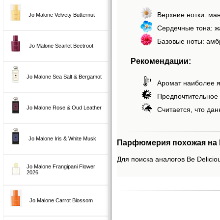
Верхние нотки: ман
Jo Malone Velvety Butternut
Сердечные тона: жа
Базовые ноты: амбр
Jo Malone Scarlet Beetroot
Рекомендации:
Jo Malone Sea Salt & Bergamot
Аромат наиболее я
Предпочтительное 
Jo Malone Rose & Oud Leather
Считается, что дан
Jo Malone Iris & White Musk
Парфюмерия похожая на B
Для поиска аналогов Be Delicio
Jo Malone Frangipani Flower
2026
Jo Malone Carrot Blossom