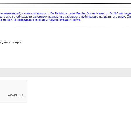
яя комментарий, отзыв или вопрос о Be Delicious Latte Matcha Donna Karan от DKNY, вы п
 которые не обладаете авторским правом, и разрешаете публикацию написанного вами. О
в может не совпадать с мнением Администрации сайта.
задайте вопрос: