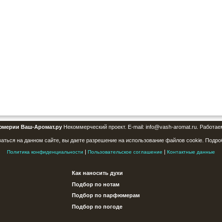
юмерии Ваш-Аромат.ру
Некоммерческий проект. E-mail: info@vash-aromat.ru. Работае
аться на данном сайте, вы даете разрешение на использование файлов cookie. Подро
|
|
Политика конфиденциальности
Пользовательское соглашение
Контактные данные
Как наносить духи
Подбор по нотам
Подбор по парфюмерам
Подбор по погоде