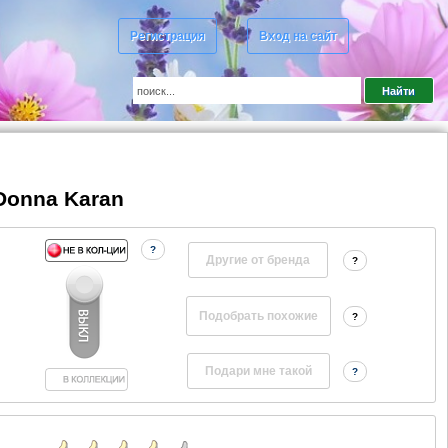
Регистрация
Вход на сайт
 Donna Karan
?
Другие от бренда
?
?
?