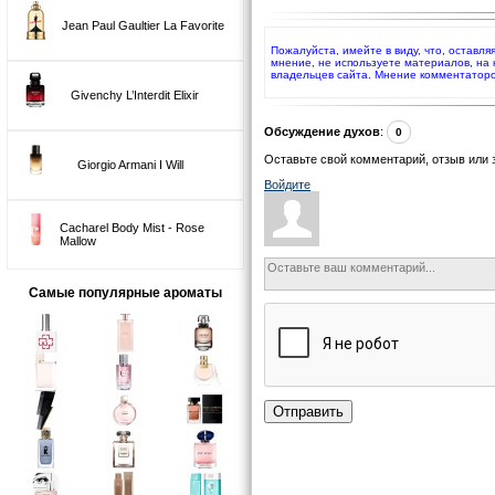
Jean Paul Gaultier La Favorite
Пожалуйста, имейте в виду, что, оставл
мнение, не используете материалов, на
владельцев сайта. Мнение комментаторо
Givenchy L’Interdit Elixir
Обсуждение духов
:
0
Оставьте свой комментарий, отзыв или 
Giorgio Armani I Will
Войдите
Cacharel Body Mist - Rose
Mallow
Самые популярные ароматы
Отправить