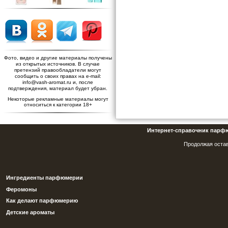
Фото, видео и другие материалы получены
из открытых источников. В случае
претензий правообладатели могут
сообщить о своих правах на e-mail:
info@vash-aromat.ru и, после
подтверждения, материал будет убран.
Некоторые рекламные материалы могут
относиться к категории 18+
Интернет-справочник парф
Продолжая остав
Ингредиенты парфюмерии
Феромоны
Как делают парфюмерию
Детские ароматы