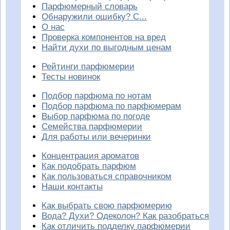
Парфюмерный словарь
Обнаружили ошибку? С...
О нас
Проверка компонентов на вред
Найти духи по выгодным ценам
Рейтинги парфюмерии
Тесты новинок
Подбор парфюма по нотам
Подбор парфюма по парфюмерам
Выбор парфюма по погоде
Семейства парфюмерии
Для работы или вечеринки
Концентрация ароматов
Как подобрать парфюм
Как пользоваться справочником
Наши контакты
Как выбрать свою парфюмерию
Вода? Духи? Одеколон? Как разобраться
Как отличить подделку парфюмерии