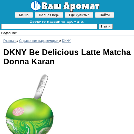
Меню
Полная вер.
Где купить?
Войти
Введите название аромата:
Недавние:
Главная
»
Справочник парфюмерии
»
DKNY
DKNY Be Delicious Latte Matcha
Donna Karan