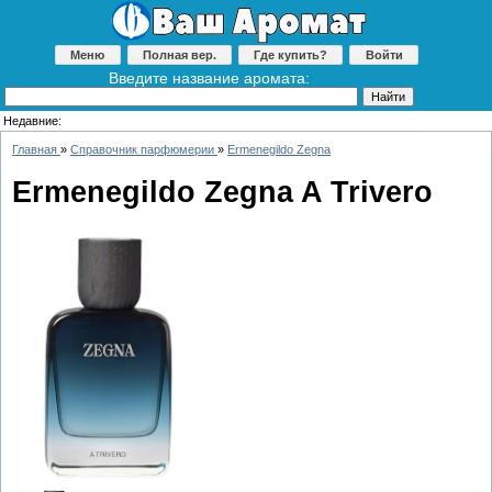
Меню
Полная вер.
Где купить?
Войти
Введите название аромата:
Недавние:
Главная
»
Справочник парфюмерии
»
Ermenegildo Zegna
Ermenegildo Zegna A Trivero