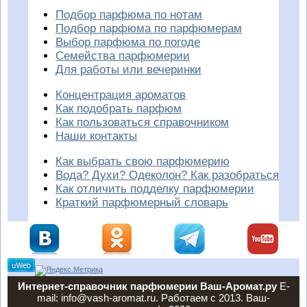
Подбор парфюма по нотам
Подбор парфюма по парфюмерам
Выбор парфюма по погоде
Семейства парфюмерии
Для работы или вечеринки
Концентрация ароматов
Как подобрать парфюм
Как пользоваться справочником
Наши контакты
Как выбрать свою парфюмерию
Вода? Духи? Одеколон? Как разобраться
Как отличить подделку парфюмерии
Краткий парфюмерный словарь
Интернет-справочник парфюмерии Ваш-Аромат.ру
E-
mail: info@vash-aromat.ru. Работаем с 2013. Ваш-