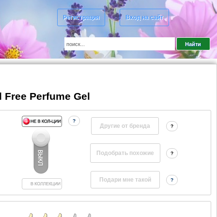
Регистрация
Вход на сайт
l Free Perfume Gel
?
Другие от бренда
?
?
?