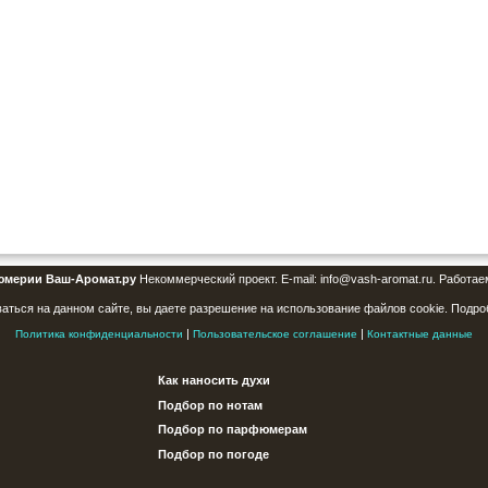
юмерии Ваш-Аромат.ру
Некоммерческий проект. E-mail: info@vash-aromat.ru. Работае
аться на данном сайте, вы даете разрешение на использование файлов cookie. Подро
|
|
Политика конфиденциальности
Пользовательское соглашение
Контактные данные
Как наносить духи
Подбор по нотам
Подбор по парфюмерам
Подбор по погоде