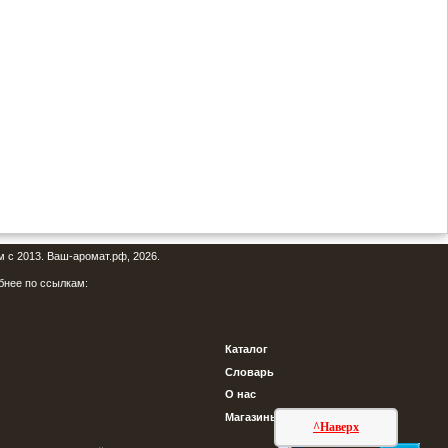
м с 2013. Ваш-аромат.рф, 2026.
бнее по ссылкам:
Каталог
Словарь
О нас
Магазины
^Наверх