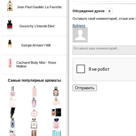
Jean Paul Gaultier La Favorite
Обсуждение духов
:
0
Оставьте свой комментарий, отзыв или 
Войдите
Givenchy L’Interdit Elixir
Giorgio Armani I Will
Cacharel Body Mist - Rose
Mallow
Самые популярные ароматы
Отправить