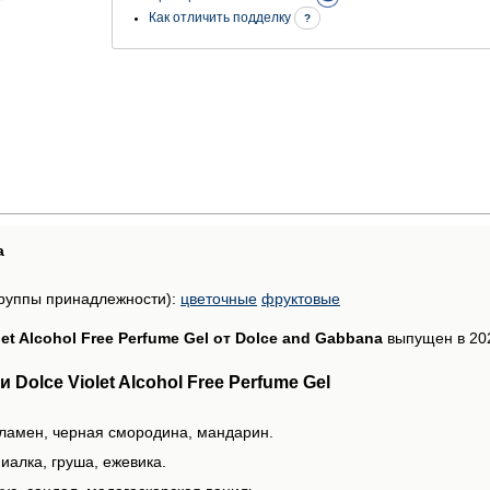
Как отличить подделку
?
а
руппы принадлежности):
цветочные
фруктовые
let Alcohol Free Perfume Gel от Dolce and Gabbana
выпущен в 202
Dolce Violet Alcohol Free Perfume Gel
кламен, черная смородина, мандарин.
иалка, груша, ежевика.