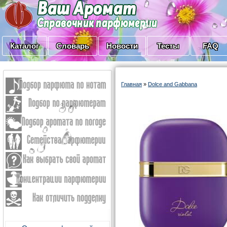
Каталог
Словарь
Новости
Тесты
FAQ
Главная
»
Dolce and Gabbana