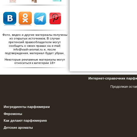
Фото, видео и другие материалы получены
из открытых источников. В случае
претензий правообладатели могут
сообщить о своих правах на e-mail:
info@vash-aromat.ru и, после
подтверждения, материал будет убран.
Некоторые рекламные материалы могут
относиться к категории 18+
Интернет-справочник парф
Продолжая остав
Ингредиенты парфюмерии
Феромоны
Как делают парфюмерию
Детские ароматы