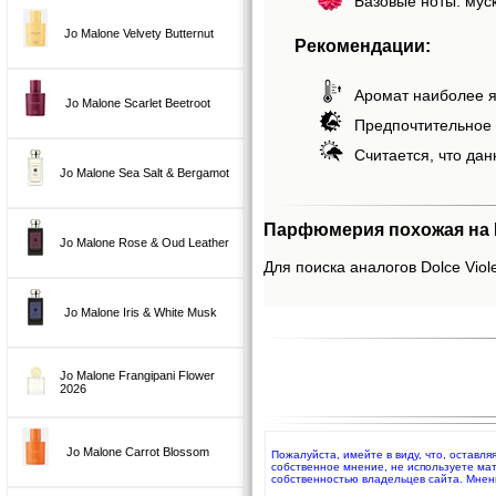
Базовые ноты: муск
Jo Malone Velvety Butternut
Рекомендации:
Аромат наиболее я
Jo Malone Scarlet Beetroot
Предпочтительное 
Считается, что дан
Jo Malone Sea Salt & Bergamot
Парфюмерия похожая на Do
Jo Malone Rose & Oud Leather
Для поиска аналогов Dolce Viole
Jo Malone Iris & White Musk
Jo Malone Frangipani Flower
2026
Jo Malone Carrot Blossom
Пожалуйста, имейте в виду, что, оставля
собственное мнение, не используете ма
собственностью владельцев сайта. Мнен