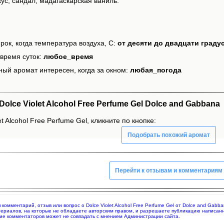
ус, сандал, мадагаскарская ваниль.
рок, когда температура воздуха, С:
от десяти до двадцати граду
время суток:
любое_время
ный аромат интересен, когда за окном:
любая_погода
lce Violet Alcohol Free Perfume Gel Dolce and Gabbana
t Alcohol Free Perfume Gel, кликните по кнопке:
Подобрать похожий аромат
Перейти к отзывам и комментариям
я комментарий, отзыв или вопрос о Dolce Violet Alcohol Free Perfume Gel от Dolce and Ga
териалов, на которые не обладаете авторским правом, и разрешаете публикацию написан
ие комментаторов может не совпадать с мнением Администрации сайта.