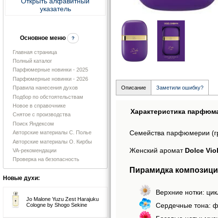
Открыть алфавитный
указатель
Основное меню
?
Главная страница
Полный каталог
Парфюмерные новинки - 2025
Парфюмерные новинки - 2026
Правила нанесения духов
Описание
Заметили ошибку?
Подбор по обстоятельствам
Новое в справочнике
Характеристика парфюм
Снятое с производства
Поиск Яндексом
Семейства парфюмерии (г
Авторские материалы С. Полье
Авторские материалы О. Кирбы
Женский аромат
Dolce Vio
VA-рекомендации
Проверка на безопасность
Пирамидка композиции 
Новые духи:
Верхние нотки: ци
Jo Malone Yuzu Zest Harajuku
Сердечные тона: ф
Cologne by Shogo Sekine