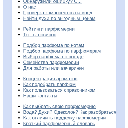
Обнаружили ошибку? С...
О нас
Проверка компонентов на вред
Найти духи по выгодным ценам
Рейтинги парфюмерии
Тесты новинок
Подбор парфюма по нотам
Подбор парфюма по парфюмерам
Выбор парфюма по погоде
Семейства парфюмерии
Для работы или вечеринки
Концентрация ароматов
Как подобрать парфюм
Как пользоваться справочником
Наши контакты
Как выбрать свою парфюмерию
Вода? Духи? Одеколон? Как разобраться
Как отличить подделку парфюмерии
Краткий парфюмерный словарь