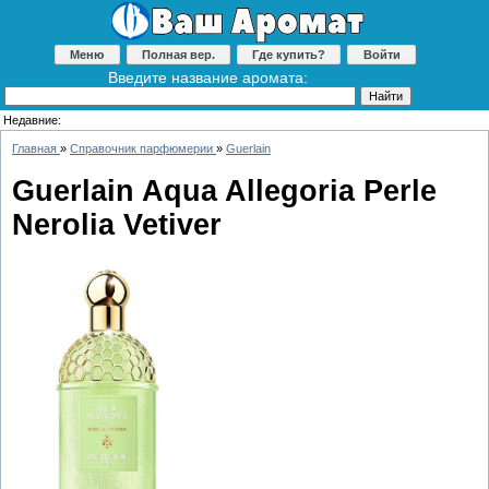
Меню
Полная вер.
Где купить?
Войти
Введите название аромата:
Недавние:
Главная
»
Справочник парфюмерии
»
Guerlain
Guerlain Aqua Allegoria Perle
Nerolia Vetiver