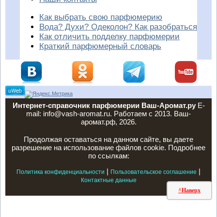
Как выбрать свою парфюмерию
Вода? Духи? Одеколон? Как разобраться
Как отличить подделку парфюмерии
Краткий парфюмерный словарь
Интернет-справочник парфюмерии Ваш-Аромат.ру
E-
mail: info@vash-aromat.ru. Работаем с 2013. Ваш-
аромат.рф, 2026.
Продолжая оставаться на данном сайте, вы даете
разрешение на использование файлов cookie. Подробнее
по ссылкам:
|
|
Политика конфиденциальности
Пользовательское соглашение
Контактные данные
^Наверх