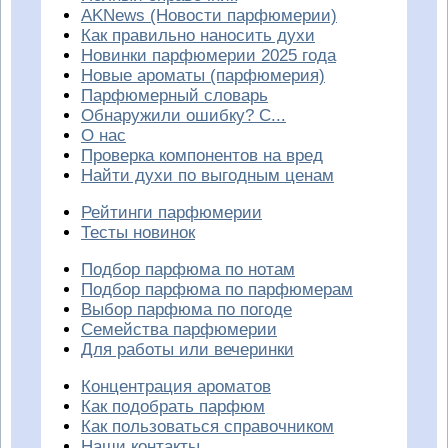
AKNews (Новости парфюмерии)
Как правильно наносить духи
Новинки парфюмерии 2025 года
Новые ароматы (парфюмерия)
Парфюмерный словарь
Обнаружили ошибку? С...
О нас
Проверка компонентов на вред
Найти духи по выгодным ценам
Рейтинги парфюмерии
Тесты новинок
Подбор парфюма по нотам
Подбор парфюма по парфюмерам
Выбор парфюма по погоде
Семейства парфюмерии
Для работы или вечеринки
Концентрация ароматов
Как подобрать парфюм
Как пользоваться справочником
Наши контакты