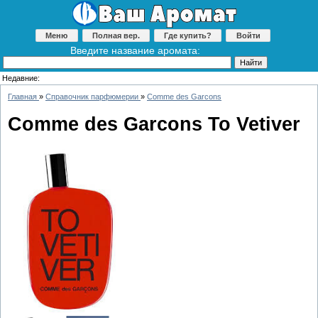
Меню
Полная вер.
Где купить?
Войти
Введите название аромата:
Недавние:
Главная
»
Справочник парфюмерии
»
Comme des Garcons
Comme des Garcons To Vetiver