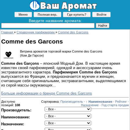
Меню
Полная вер.
Где купить?
Войти
Введите название аромата:
Главная
»
Справочник парфюмерии
»
Comme des Garcons
Comme des Garcons
Витрина ароматов торговой марки Comme des Garcons
(Ком Де Гарсон)
Comme des Garçons
– японский Модный Дом. В настоящее время
известен своей парфюмерией, одеждой и аксессуарами очень
экстравагантного характера.
Парфюмерия Comme des Garçons
выпускается во Франции, и предназначается мужчин и женщин,
считающие себя оригинальными, экстравагантными, выделяющимися
из серой массы окружающих...
Больше информации о бренде Comme des Garcons
Доступно
Сортировка:
Производитель
·
↑ Наименование
·
Рейтинг
·
позиций
:
108
Назначение
·
Год старта продаж
Производитель:
Наименование:
Назначение: