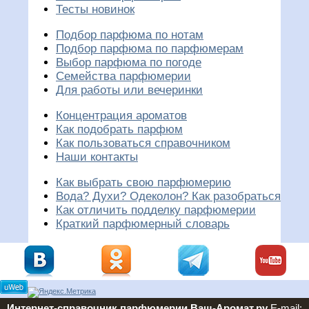
Тесты новинок
Подбор парфюма по нотам
Подбор парфюма по парфюмерам
Выбор парфюма по погоде
Семейства парфюмерии
Для работы или вечеринки
Концентрация ароматов
Как подобрать парфюм
Как пользоваться справочником
Наши контакты
Как выбрать свою парфюмерию
Вода? Духи? Одеколон? Как разобраться
Как отличить подделку парфюмерии
Краткий парфюмерный словарь
Интернет-справочник парфюмерии Ваш-Аромат.ру
E-mail: