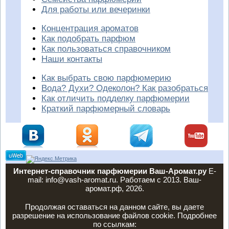
Для работы или вечеринки
Концентрация ароматов
Как подобрать парфюм
Как пользоваться справочником
Наши контакты
Как выбрать свою парфюмерию
Вода? Духи? Одеколон? Как разобраться
Как отличить подделку парфюмерии
Краткий парфюмерный словарь
Интернет-справочник парфюмерии Ваш-Аромат.ру
E-
mail: info@vash-aromat.ru. Работаем с 2013. Ваш-
аромат.рф, 2026.
Продолжая оставаться на данном сайте, вы даете
разрешение на использование файлов cookie. Подробнее
по ссылкам: