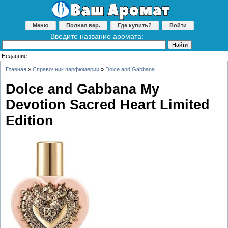
Меню
Полная вер.
Где купить?
Войти
Введите название аромата:
Недавние:
Главная
»
Справочник парфюмерии
»
Dolce and Gabbana
Dolce and Gabbana My
Devotion Sacred Heart Limited
Edition