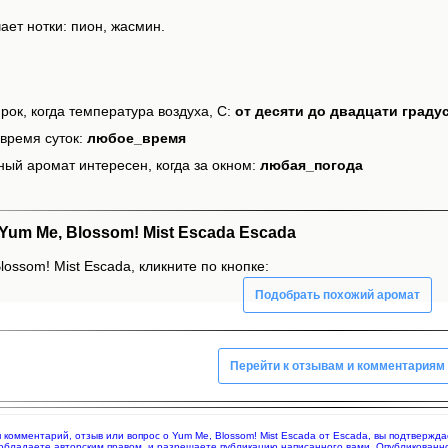
ет нотки: пион, жасмин.
рок, когда температура воздуха, С:
от десяти до двадцати граду
время суток:
любое_время
ный аромат интересен, когда за окном:
любая_погода
um Me, Blossom! Mist Escada Escada
ossom! Mist Escada, кликните по кнопке:
Подобрать похожий аромат
Перейти к отзывам и комментариям
яя комментарий, отзыв или вопрос о Yum Me, Blossom! Mist Escada от Escada, вы подтверж
 обладаете авторским правом, и разрешаете публикацию написанного вами. Опубликованн