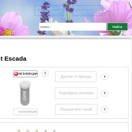
Регистрация
Вход на сайт
t Escada
?
Другие от бренда
?
?
?