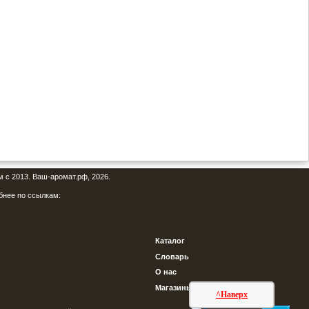
м с 2013. Ваш-аромат.рф, 2026.
бнее по ссылкам:
Каталог
Словарь
О нас
Магазины
^Наверх