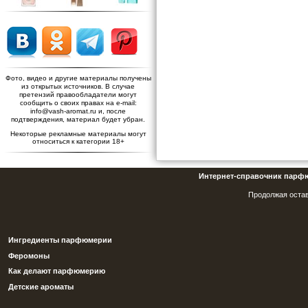
Фото, видео и другие материалы получены
из открытых источников. В случае
претензий правообладатели могут
сообщить о своих правах на e-mail:
info@vash-aromat.ru и, после
подтверждения, материал будет убран.
Некоторые рекламные материалы могут
относиться к категории 18+
Интернет-справочник парф
Продолжая остав
Ингредиенты парфюмерии
Феромоны
Как делают парфюмерию
Детские ароматы