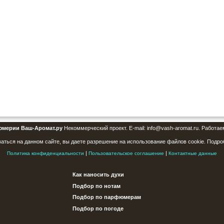
юмерии Ваш-Аромат.ру
Некоммерческий проект. E-mail: info@vash-aromat.ru. Работае
аться на данном сайте, вы даете разрешение на использование файлов cookie. Подро
|
|
Политика конфиденциальности
Пользовательское соглашение
Контактные данные
Как наносить духи
Подбор по нотам
Подбор по парфюмерам
Подбор по погоде