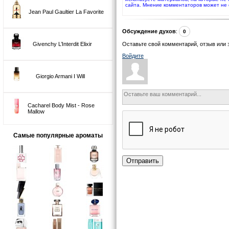
сайта. Мнение комментаторов может не 
Jean Paul Gaultier La Favorite
Обсуждение духов
:
0
Givenchy L’Interdit Elixir
Оставьте свой комментарий, отзыв или 
Войдите
Giorgio Armani I Will
Cacharel Body Mist - Rose
Mallow
Самые популярные ароматы
Отправить