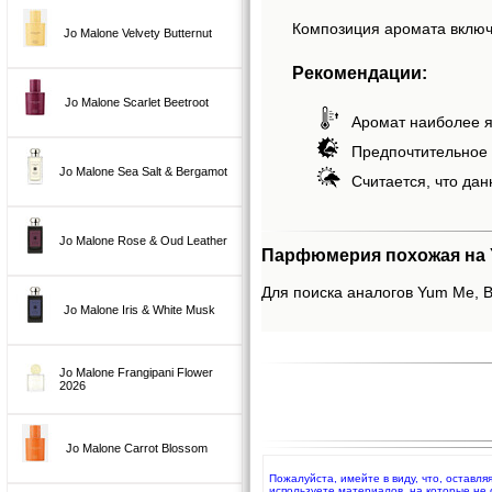
Композиция аромата включа
Jo Malone Velvety Butternut
Рекомендации:
Jo Malone Scarlet Beetroot
Аромат наиболее я
Предпочтительное 
Jo Malone Sea Salt & Bergamot
Считается, что дан
Jo Malone Rose & Oud Leather
Парфюмерия похожая на Y
Для поиска аналогов Yum Me, Bl
Jo Malone Iris & White Musk
Jo Malone Frangipani Flower
2026
Jo Malone Carrot Blossom
Пожалуйста, имейте в виду, что, оставл
используете материалов, на которые не