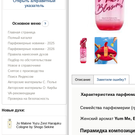
Открыть алфавитный
указатель
Основное меню
?
Главная страница
Полный каталог
Парфюмерные новинки - 2025
Парфюмерные новинки - 2026
Правила нанесения духов
Подбор по обстоятельствам
Новое в справочнике
Снятое с производства
Поиск Яндексом
Описание
Заметили ошибку?
Авторские материалы С. Полье
Авторские материалы О. Кирбы
VA-рекомендации
Характеристика парфюм
Проверка на безопасность
Семейства парфюмерии (г
Новые духи:
Женский аромат
Yum Me, B
Jo Malone Yuzu Zest Harajuku
Cologne by Shogo Sekine
Пирамидка композиции