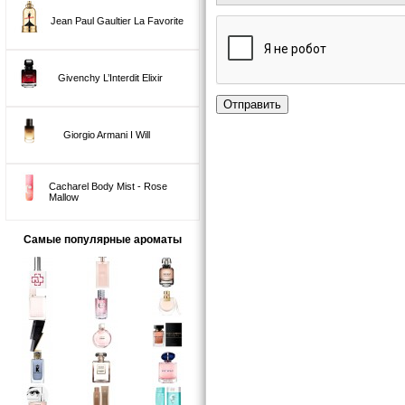
Jean Paul Gaultier La Favorite
Givenchy L’Interdit Elixir
Отправить
Giorgio Armani I Will
Cacharel Body Mist - Rose
Mallow
Самые популярные ароматы