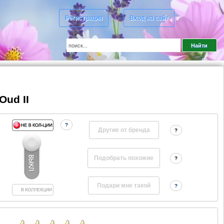
Регистрация
Вход на сайт
Oud II
?
Другие от бренда
?
?
?