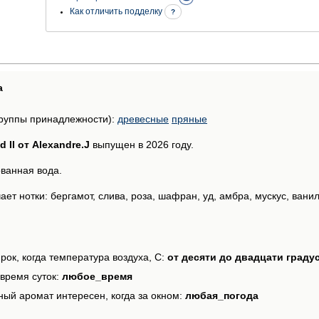
Как отличить подделку
?
а
руппы принадлежности):
древесные
пряные
 II от Alexandre.J
выпущен в 2026 году.
ванная вода.
т нотки: бергамот, слива, роза, шафран, уд, амбра, мускус, ванил
рок, когда температура воздуха, С:
от десяти до двадцати граду
время суток:
любое_время
ный аромат интересен, когда за окном:
любая_погода