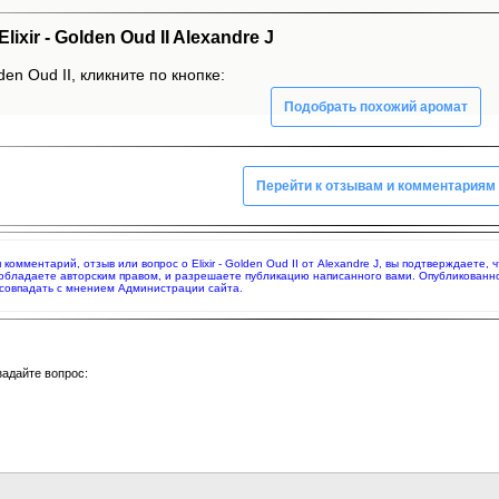
xir - Golden Oud II Alexandre J
den Oud II, кликните по кнопке:
Подобрать похожий аромат
Перейти к отзывам и комментариям
я комментарий, отзыв или вопрос о Elixir - Golden Oud II от Alexandre J, вы подтверждает
 обладаете авторским правом, и разрешаете публикацию написанного вами. Опубликованн
совпадать с мнением Администрации сайта.
задайте вопрос: