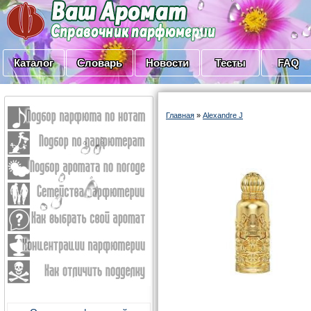
Каталог
Словарь
Новости
Тесты
FAQ
Главная
»
Alexandre J