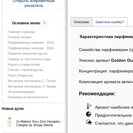
Открыть алфавитный
указатель
Описание
Заметили ошибку?
Основное меню
?
Главная страница
Характеристика парфюм
Полный каталог
Парфюмерные новинки - 2025
Парфюмерные новинки - 2026
Семейства парфюмерии (г
Правила нанесения духов
Подбор по обстоятельствам
Унисекс аромат
Golden Oud
Новое в справочнике
Снятое с производства
Концентрация: парфюмиро
Поиск Яндексом
Авторские материалы С. Полье
Композиция аромата включае
Авторские материалы О. Кирбы
VA-рекомендации
Рекомендации:
Проверка на безопасность
Аромат наиболее я
Новые духи:
Предпочтительное 
Jo Malone Yuzu Zest Harajuku
Считается, что дан
Cologne by Shogo Sekine