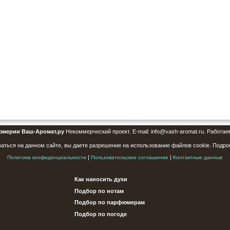
юмерии Ваш-Аромат.ру
Некоммерческий проект. E-mail: info@vash-aromat.ru. Работае
аться на данном сайте, вы даете разрешение на использование файлов cookie. Подро
|
|
Политика конфиденциальности
Пользовательское соглашение
Контактные данные
Как наносить духи
Подбор по нотам
Подбор по парфюмерам
Подбор по погоде