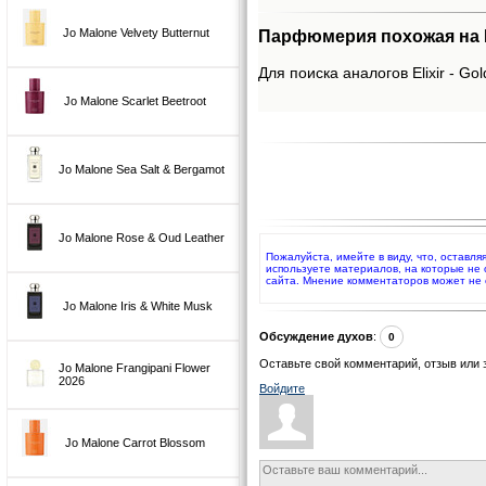
Jo Malone Velvety Butternut
Парфюмерия похожая на Eli
Для поиска аналогов Elixir - Gol
Jo Malone Scarlet Beetroot
Jo Malone Sea Salt & Bergamot
Jo Malone Rose & Oud Leather
Пожалуйста, имейте в виду, что, оставля
используете материалов, на которые не
сайта. Мнение комментаторов может не 
Jo Malone Iris & White Musk
Обсуждение духов
:
0
Оставьте свой комментарий, отзыв или 
Jo Malone Frangipani Flower
2026
Войдите
Jo Malone Carrot Blossom