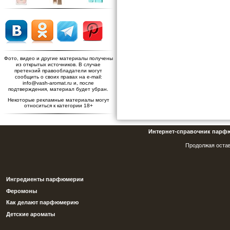
Фото, видео и другие материалы получены
из открытых источников. В случае
претензий правообладатели могут
сообщить о своих правах на e-mail:
info@vash-aromat.ru и, после
подтверждения, материал будет убран.
Некоторые рекламные материалы могут
относиться к категории 18+
Интернет-справочник парф
Продолжая остав
Ингредиенты парфюмерии
Феромоны
Как делают парфюмерию
Детские ароматы