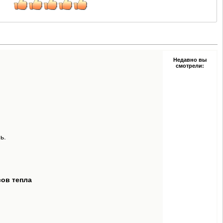
Недавно вы
смотрели:
ь.
сов тепла