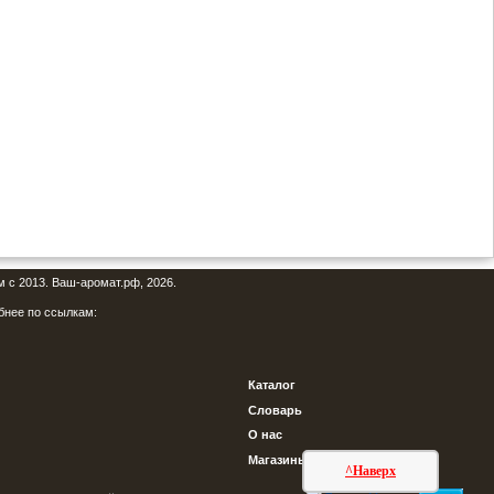
м с 2013. Ваш-аромат.рф, 2026.
бнее по ссылкам:
Каталог
Словарь
О нас
Магазины
^Наверх