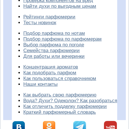
Проверка компонентов на вред
Найти духи по выгодным ценам
Рейтинги парфюмерии
Тесты новинок
Подбор парфюма по нотам
Подбор парфюма по парфюмерам
Выбор парфюма по погоде
Семейства парфюмерии
Для работы или вечеринки
Концентрация ароматов
Как подобрать парфюм
Как пользоваться справочником
Наши контакты
Как выбрать свою парфюмерию
Вода? Духи? Одеколон? Как разобраться
Как отличить подделку парфюмерии
Краткий парфюмерный словарь