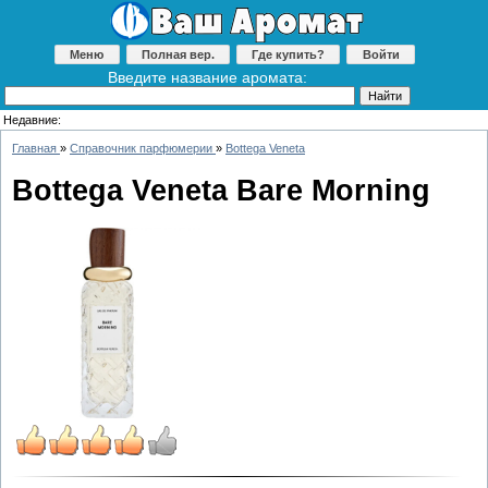
Меню
Полная вер.
Где купить?
Войти
Введите название аромата:
Недавние:
Главная
»
Справочник парфюмерии
»
Bottega Veneta
Bottega Veneta Bare Morning