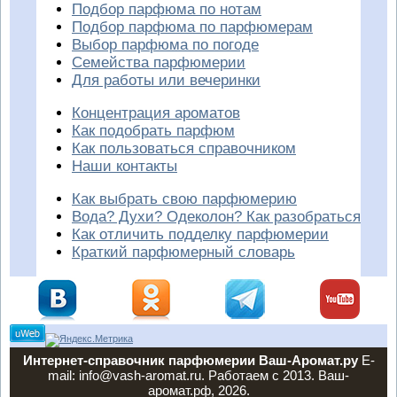
Подбор парфюма по нотам
Подбор парфюма по парфюмерам
Выбор парфюма по погоде
Семейства парфюмерии
Для работы или вечеринки
Концентрация ароматов
Как подобрать парфюм
Как пользоваться справочником
Наши контакты
Как выбрать свою парфюмерию
Вода? Духи? Одеколон? Как разобраться
Как отличить подделку парфюмерии
Краткий парфюмерный словарь
Интернет-справочник парфюмерии Ваш-Аромат.ру
E-
mail: info@vash-aromat.ru. Работаем с 2013. Ваш-
аромат.рф, 2026.