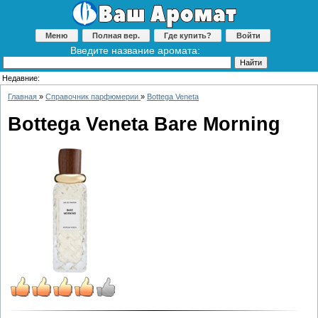
Меню
Полная вер.
Где купить?
Войти
Введите название аромата:
Недавние:
Главная
»
Справочник парфюмерии
»
Bottega Veneta
Bottega Veneta Bare Morning