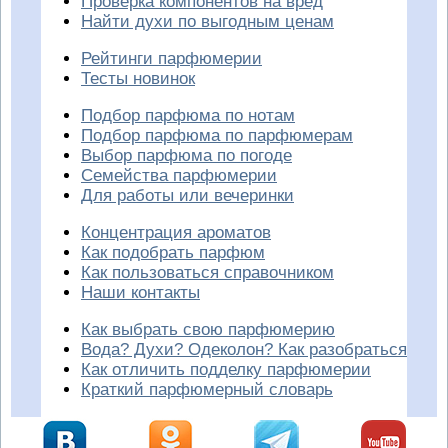
Проверка компонентов на вред
Найти духи по выгодным ценам
Рейтинги парфюмерии
Тесты новинок
Подбор парфюма по нотам
Подбор парфюма по парфюмерам
Выбор парфюма по погоде
Семейства парфюмерии
Для работы или вечеринки
Концентрация ароматов
Как подобрать парфюм
Как пользоваться справочником
Наши контакты
Как выбрать свою парфюмерию
Вода? Духи? Одеколон? Как разобраться
Как отличить подделку парфюмерии
Краткий парфюмерный словарь