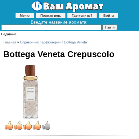
Меню
Полная вер.
Где купить?
Войти
Введите название аромата:
Недавние:
Главная
»
Справочник парфюмерии
»
Bottega Veneta
Bottega Veneta Crepuscolo