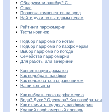
Обнаружили ошибку? С...
О нас
Проверка компонентов на вред
Найти духи по выгодным ценам
Рейтинги парфюмерии
Тесты новинок
Подбор парфюма по нотам
Подбор парфюма по парфюмерам
Выбор парфюма по погоде
Семейства парфюмерии
Для работы или вечеринки
Концентрация ароматов
Как подобрать парфюм
Как пользоваться справочником
Наши контакты
Как выбрать свою парфюмерию
Вода? Духи? Одеколон? Как разобраться
Как отличить подделку парфюмерии
Краткий парфюмерный словарь