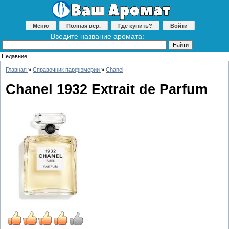
Меню
Полная вер.
Где купить?
Войти
Введите название аромата:
Недавние:
Главная
»
Справочник парфюмерии
»
Chanel
Chanel 1932 Extrait de Parfum