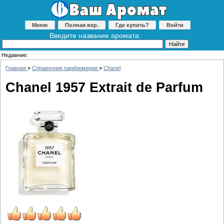
Меню
Полная вер.
Где купить?
Войти
Введите название аромата:
Недавние:
Главная
»
Справочник парфюмерии
»
Chanel
Chanel 1957 Extrait de Parfum