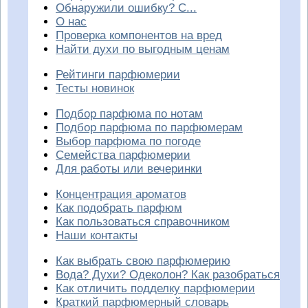
Обнаружили ошибку? С...
О нас
Проверка компонентов на вред
Найти духи по выгодным ценам
Рейтинги парфюмерии
Тесты новинок
Подбор парфюма по нотам
Подбор парфюма по парфюмерам
Выбор парфюма по погоде
Семейства парфюмерии
Для работы или вечеринки
Концентрация ароматов
Как подобрать парфюм
Как пользоваться справочником
Наши контакты
Как выбрать свою парфюмерию
Вода? Духи? Одеколон? Как разобраться
Как отличить подделку парфюмерии
Краткий парфюмерный словарь