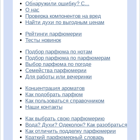
Обнаружили ошибку? С...
О нас
Проверка компонентов на вред
Найти духи по выгодным ценам
Рейтинги парфюмерии
Тесты новинок
Подбор парфюма по нотам
Подбор парфюма по парфюмерам
Выбор парфюма по погоде
Семейства парфюмерии
Для работы или вечеринки
Концентрация ароматов
Как подобрать парфюм
Как пользоваться справочником
Наши контакты
Как выбрать свою парфюмерию
Вода? Духи? Одеколон? Как разобраться
Как отличить подделку парфюмерии
Краткий парфюмерный словарь