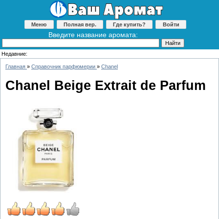
Меню
Полная вер.
Где купить?
Войти
Введите название аромата:
Недавние:
Главная
»
Справочник парфюмерии
»
Chanel
Chanel Beige Extrait de Parfum