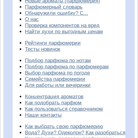
Новые ароматы (парфюмерия)
Парфюмерный словарь
Обнаружили ошибку? С...
О нас
Проверка компонентов на вред
Найти духи по выгодным ценам
Рейтинги парфюмерии
Тесты новинок
Подбор парфюма по нотам
Подбор парфюма по парфюмерам
Выбор парфюма по погоде
Семейства парфюмерии
Для работы или вечеринки
Концентрация ароматов
Как подобрать парфюм
Как пользоваться справочником
Наши контакты
Как выбрать свою парфюмерию
Вода? Духи? Одеколон? Как разобраться