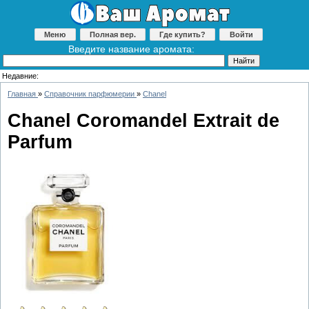
Меню
Полная вер.
Где купить?
Войти
Введите название аромата:
Недавние:
Главная
»
Справочник парфюмерии
»
Chanel
Chanel Coromandel Extrait de
Parfum