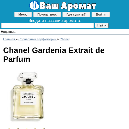
Меню
Полная вер.
Где купить?
Войти
Введите название аромата:
Недавние:
Главная
»
Справочник парфюмерии
»
Chanel
Chanel Gardenia Extrait de
Parfum