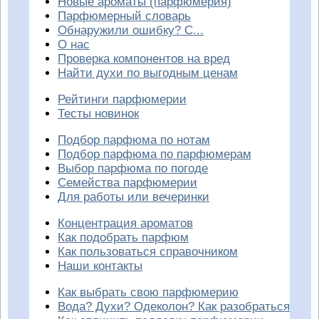
Новые ароматы (парфюмерия)
Парфюмерный словарь
Обнаружили ошибку? С...
О нас
Проверка компонентов на вред
Найти духи по выгодным ценам
Рейтинги парфюмерии
Тесты новинок
Подбор парфюма по нотам
Подбор парфюма по парфюмерам
Выбор парфюма по погоде
Семейства парфюмерии
Для работы или вечеринки
Концентрация ароматов
Как подобрать парфюм
Как пользоваться справочником
Наши контакты
Как выбрать свою парфюмерию
Вода? Духи? Одеколон? Как разобраться