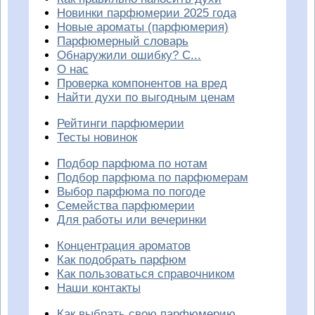
Новинки парфюмерии 2025 года
Новые ароматы (парфюмерия)
Парфюмерный словарь
Обнаружили ошибку? С...
О нас
Проверка компонентов на вред
Найти духи по выгодным ценам
Рейтинги парфюмерии
Тесты новинок
Подбор парфюма по нотам
Подбор парфюма по парфюмерам
Выбор парфюма по погоде
Семейства парфюмерии
Для работы или вечеринки
Концентрация ароматов
Как подобрать парфюм
Как пользоваться справочником
Наши контакты
Как выбрать свою парфюмерию