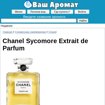
Меню
Полная вер.
Где купить?
Войти
Введите название аромата:
Недавние:
Главная
»
Справочник парфюмерии
»
Chanel
Chanel Sycomore Extrait de
Parfum