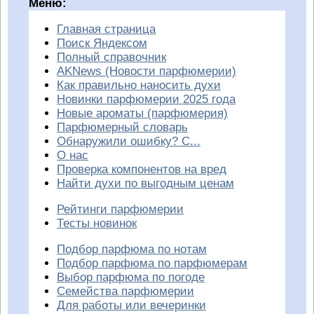
Меню:
Главная страница
Поиск Яндексом
Полный справочник
AKNews (Новости парфюмерии)
Как правильно наносить духи
Новинки парфюмерии 2025 года
Новые ароматы (парфюмерия)
Парфюмерный словарь
Обнаружили ошибку? С...
О нас
Проверка компонентов на вред
Найти духи по выгодным ценам
Рейтинги парфюмерии
Тесты новинок
Подбор парфюма по нотам
Подбор парфюма по парфюмерам
Выбор парфюма по погоде
Семейства парфюмерии
Для работы или вечеринки