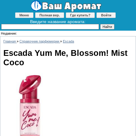
Меню
Полная вер.
Где купить?
Войти
Введите название аромата:
Недавние:
Главная
»
Справочник парфюмерии
»
Escada
Escada Yum Me, Blossom! Mist
Coco