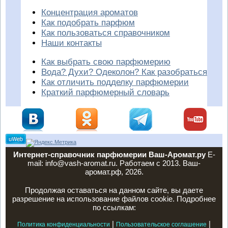
Концентрация ароматов
Как подобрать парфюм
Как пользоваться справочником
Наши контакты
Как выбрать свою парфюмерию
Вода? Духи? Одеколон? Как разобраться
Как отличить подделку парфюмерии
Краткий парфюмерный словарь
Интернет-справочник парфюмерии Ваш-Аромат.ру
E-
mail: info@vash-aromat.ru. Работаем с 2013. Ваш-
аромат.рф, 2026.
Продолжая оставаться на данном сайте, вы даете
разрешение на использование файлов cookie. Подробнее
по ссылкам:
|
|
Политика конфиденциальности
Пользовательское соглашение