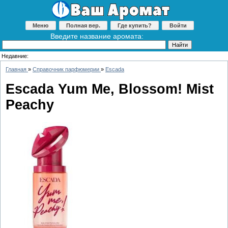
Меню
Полная вер.
Где купить?
Войти
Введите название аромата:
Недавние:
Главная
»
Справочник парфюмерии
»
Escada
Escada Yum Me, Blossom! Mist
Peachy