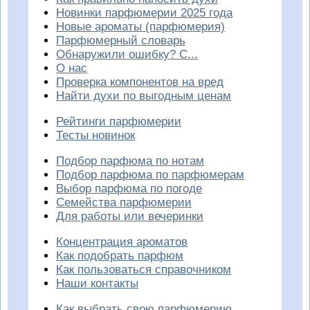
Новинки парфюмерии 2025 года
Новые ароматы (парфюмерия)
Парфюмерный словарь
Обнаружили ошибку? С...
О нас
Проверка компонентов на вред
Найти духи по выгодным ценам
Рейтинги парфюмерии
Тесты новинок
Подбор парфюма по нотам
Подбор парфюма по парфюмерам
Выбор парфюма по погоде
Семейства парфюмерии
Для работы или вечеринки
Концентрация ароматов
Как подобрать парфюм
Как пользоваться справочником
Наши контакты
Как выбрать свою парфюмерию