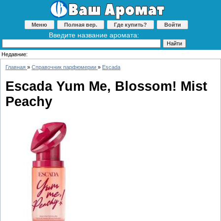
Меню
Полная вер.
Где купить?
Войти
Введите название аромата:
Недавние:
Главная
»
Справочник парфюмерии
»
Escada
Escada Yum Me, Blossom! Mist
Peachy