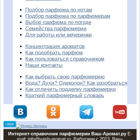
Подбор парфюма по нотам
Подбор парфюма по парфюмерам
Выбор парфюма по погоде
Семейства парфюмерии
Для работы или вечеринки
Концентрация ароматов
Как подобрать парфюм
Как пользоваться справочником
Наши контакты
Как выбрать свою парфюмерию
Вода? Духи? Одеколон? Как разобраться
Как отличить подделку парфюмерии
Краткий парфюмерный словарь
Интернет-справочник парфюмерии Ваш-Аромат.ру
E-
mail: info@vash-aromat.ru. Работаем с 2013. Ваш-