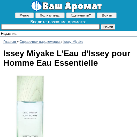
Меню
Полная вер.
Где купить?
Войти
Введите название аромата:
Недавние:
Главная
»
Справочник парфюмерии
»
Issey Miyake
Issey Miyake L'Eau d'Issey pour
Homme Eau Essentielle