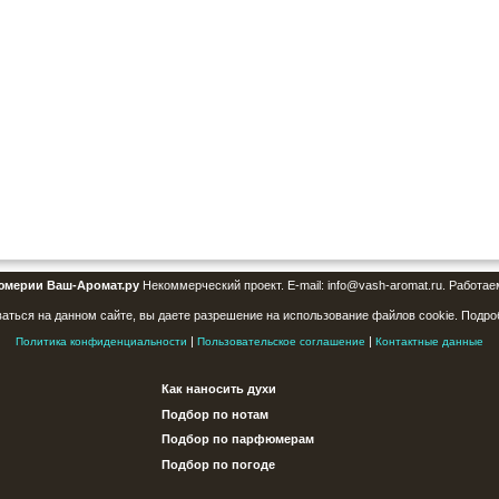
юмерии Ваш-Аромат.ру
Некоммерческий проект. E-mail: info@vash-aromat.ru. Работае
аться на данном сайте, вы даете разрешение на использование файлов cookie. Подро
|
|
Политика конфиденциальности
Пользовательское соглашение
Контактные данные
Как наносить духи
Подбор по нотам
Подбор по парфюмерам
Подбор по погоде