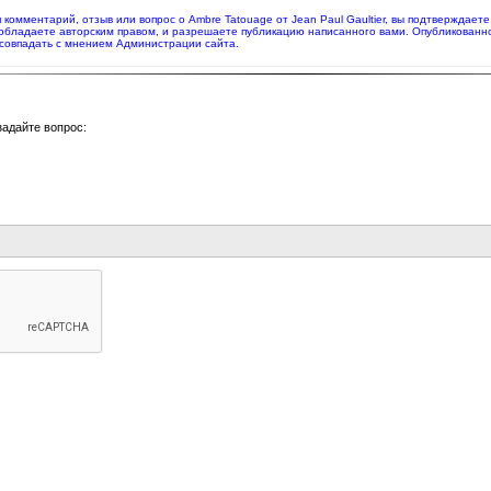
я комментарий, отзыв или вопрос о Ambre Tatouage от Jean Paul Gaultier, вы подтверждае
 обладаете авторским правом, и разрешаете публикацию написанного вами. Опубликованн
совпадать с мнением Администрации сайта.
задайте вопрос: