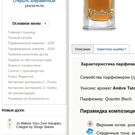
Открыть алфавитный
указатель
Основное меню
?
Главная страница
Полный каталог
Парфюмерные новинки - 2025
Парфюмерные новинки - 2026
Описание
Заметили ошибку?
Правила нанесения духов
Подбор по обстоятельствам
Характеристика парфюм
Новое в справочнике
Снятое с производства
Поиск Яндексом
Семейства парфюмерии (г
Авторские материалы С. Полье
Унисекс аромат
Ambre Tato
Авторские материалы О. Кирбы
VA-рекомендации
Парфюмер: Quentin Bisch.
Проверка на безопасность
Пирамидка композици
Новые духи:
Jo Malone Yuzu Zest Harajuku
Верхние нотки: ро
Cologne by Shogo Sekine
Сердечные тона: а