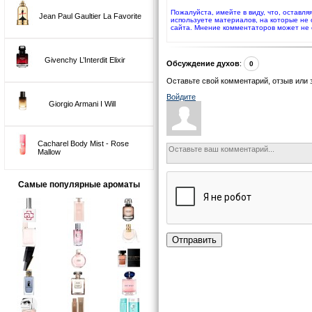
Пожалуйста, имейте в виду, что, оставля
Jean Paul Gaultier La Favorite
используете материалов, на которые не
сайта. Мнение комментаторов может не 
Givenchy L’Interdit Elixir
Обсуждение духов
:
0
Оставьте свой комментарий, отзыв или 
Войдите
Giorgio Armani I Will
Cacharel Body Mist - Rose
Mallow
Самые популярные ароматы
Отправить