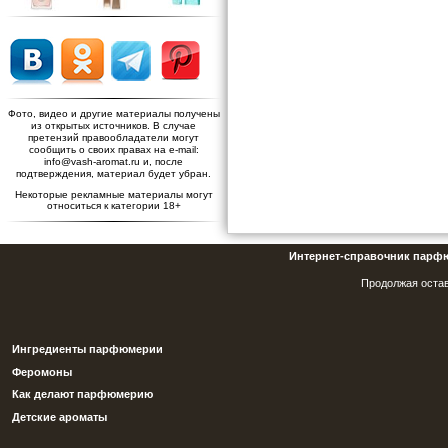
Фото, видео и другие материалы получены
из открытых источников. В случае
претензий правообладатели могут
сообщить о своих правах на e-mail:
info@vash-aromat.ru и, после
подтверждения, материал будет убран.
Некоторые рекламные материалы могут
относиться к категории 18+
Интернет-справочник парф
Продолжая остав
Ингредиенты парфюмерии
Феромоны
Как делают парфюмерию
Детские ароматы