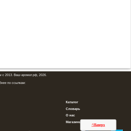
м с 2013. Ваш-аромат.рф, 2026.
бнее по ссылкам:
Каталог
Словарь
О нас
Магазины
^Наверх