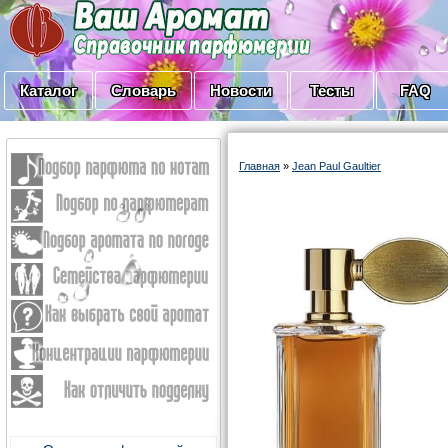
Каталог
Словарь
Новости
Тесты
FAQ
Главная
»
Jean Paul Gaultier