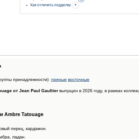
Как отличить подделку
?
а
руппы принадлежности):
пряные
восточные
uage от Jean Paul Gaultier
выпущен в 2026 году, в рамках коллекции
и Ambre Tatouage
зовый перец, кардамон.
мбра, ладан.