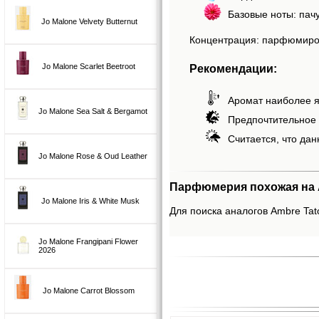
Базовые ноты: пачу
Jo Malone Velvety Butternut
Концентрация: парфюмиро
Рекомендации:
Jo Malone Scarlet Beetroot
Аромат наиболее я
Jo Malone Sea Salt & Bergamot
Предпочтительное 
Считается, что дан
Jo Malone Rose & Oud Leather
Парфюмерия похожая на Am
Jo Malone Iris & White Musk
Для поиска аналогов Ambre Tat
Jo Malone Frangipani Flower
2026
Jo Malone Carrot Blossom