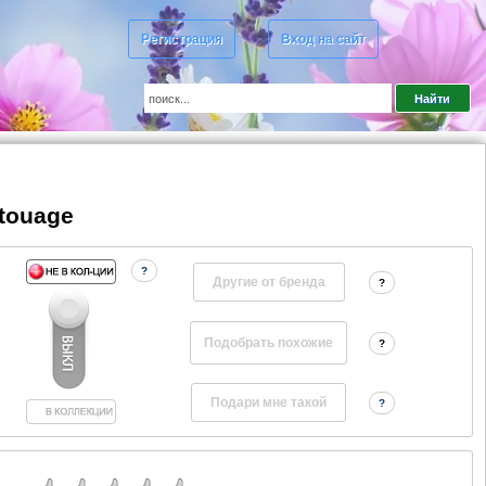
Регистрация
Вход на сайт
atouage
?
Другие от бренда
?
?
?