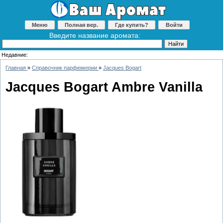
Меню
Полная вер.
Где купить?
Войти
Введите название аромата:
Недавние:
Главная
»
Справочник парфюмерии
»
Jacques Bogart
Jacques Bogart Ambre Vanilla