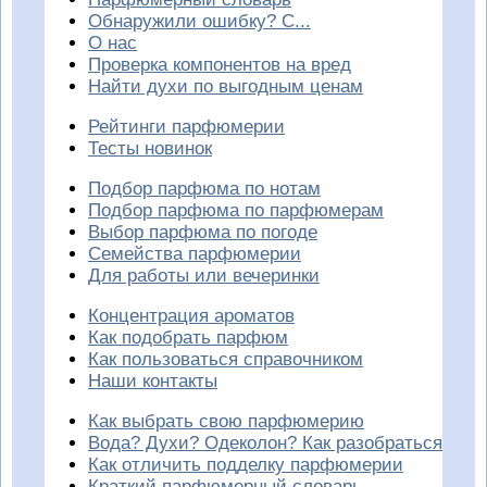
Обнаружили ошибку? С...
О нас
Проверка компонентов на вред
Найти духи по выгодным ценам
Рейтинги парфюмерии
Тесты новинок
Подбор парфюма по нотам
Подбор парфюма по парфюмерам
Выбор парфюма по погоде
Семейства парфюмерии
Для работы или вечеринки
Концентрация ароматов
Как подобрать парфюм
Как пользоваться справочником
Наши контакты
Как выбрать свою парфюмерию
Вода? Духи? Одеколон? Как разобраться
Как отличить подделку парфюмерии
Краткий парфюмерный словарь