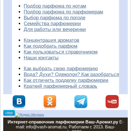
Подбор парфюма по нотам
Подбор парфюма по парфюмерам
Выбор парфюма по погоде
Семейства парфюмерии
Для работы или вечеринки
Концентрация ароматов
Как подобрать парфюм
Как пользоваться справочником
Наши контакты
Как выбрать свою парфюмерию
Вода? Духи? Одеколон? Как разобраться
Как отличить подделку парфюмерии
Краткий парфюмерный словарь
Интернет-справочник парфюмерии Ваш-Аромат.ру
E-
mail: info@vash-aromat.ru. Работаем с 2013. Ваш-