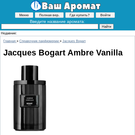
Меню
Полная вер.
Где купить?
Войти
Введите название аромата:
Недавние:
Главная
»
Справочник парфюмерии
»
Jacques Bogart
Jacques Bogart Ambre Vanilla