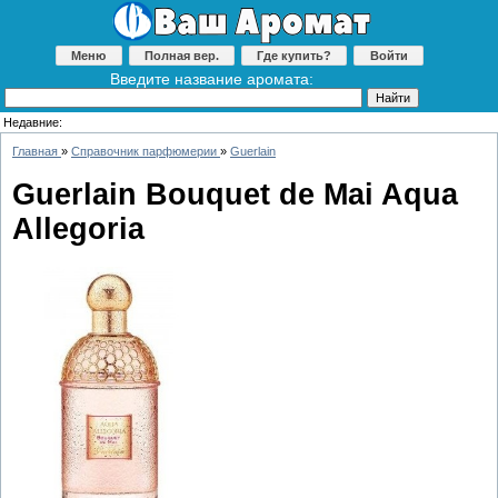
Меню
Полная вер.
Где купить?
Войти
Введите название аромата:
Недавние:
Главная
»
Справочник парфюмерии
»
Guerlain
Guerlain Bouquet de Mai Aqua
Allegoria