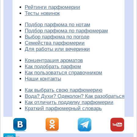
Рейтинги парфюмерии
Тесты новинок
Подбор парфюма по нотам
Подбор парфюма по парфюмерам
Выбор парфюма по погоде
Семейства парфюмерии
Для работы или вечеринки
Концентрация ароматов
Как подобрать парфюм
Как пользоваться справочником
Наши контакты
Как выбрать свою парфюмерию
Вода? Духи? Одеколон? Как разобраться
Как отличить подделку парфюмерии
Краткий парфюмерный словарь