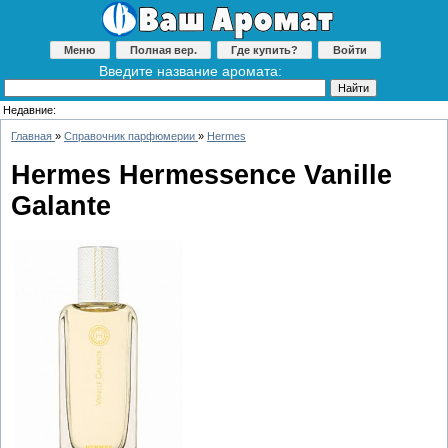
Меню
Полная вер.
Где купить?
Войти
Введите название аромата:
Недавние:
Главная
»
Справочник парфюмерии
»
Hermes
Hermes Hermessence Vanille
Galante