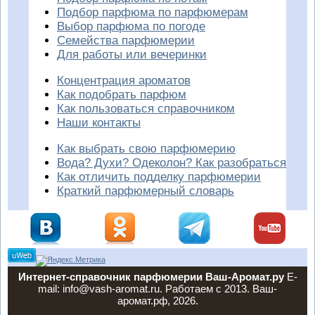
Подбор парфюма по парфюмерам
Выбор парфюма по погоде
Семейства парфюмерии
Для работы или вечеринки
Концентрация ароматов
Как подобрать парфюм
Как пользоваться справочником
Наши контакты
Как выбрать свою парфюмерию
Вода? Духи? Одеколон? Как разобраться
Как отличить подделку парфюмерии
Краткий парфюмерный словарь
Интернет-справочник парфюмерии Ваш-Аромат.ру
E-
mail: info@vash-aromat.ru. Работаем с 2013. Ваш-
аромат.рф, 2026.