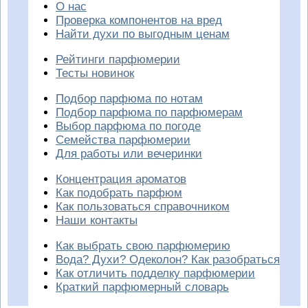
О нас
Проверка компонентов на вред
Найти духи по выгодным ценам
Рейтинги парфюмерии
Тесты новинок
Подбор парфюма по нотам
Подбор парфюма по парфюмерам
Выбор парфюма по погоде
Семейства парфюмерии
Для работы или вечеринки
Концентрация ароматов
Как подобрать парфюм
Как пользоваться справочником
Наши контакты
Как выбрать свою парфюмерию
Вода? Духи? Одеколон? Как разобраться
Как отличить подделку парфюмерии
Краткий парфюмерный словарь