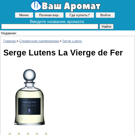
Меню
Полная вер.
Где купить?
Войти
Введите название аромата:
Недавние:
Главная
»
Справочник парфюмерии
»
Serge Lutens
Serge Lutens La Vierge de Fer