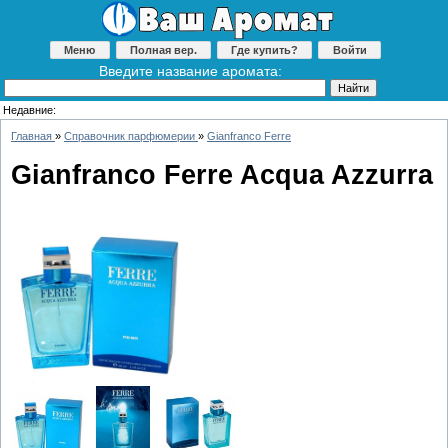
Меню
Полная вер.
Где купить?
Войти
Введите название аромата:
Недавние:
Главная
»
Справочник парфюмерии
»
Gianfranco Ferre
Gianfranco Ferre Acqua Azzurra