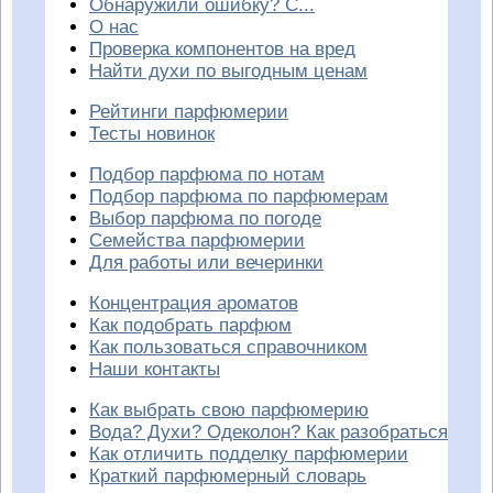
Обнаружили ошибку? С...
О нас
Проверка компонентов на вред
Найти духи по выгодным ценам
Рейтинги парфюмерии
Тесты новинок
Подбор парфюма по нотам
Подбор парфюма по парфюмерам
Выбор парфюма по погоде
Семейства парфюмерии
Для работы или вечеринки
Концентрация ароматов
Как подобрать парфюм
Как пользоваться справочником
Наши контакты
Как выбрать свою парфюмерию
Вода? Духи? Одеколон? Как разобраться
Как отличить подделку парфюмерии
Краткий парфюмерный словарь