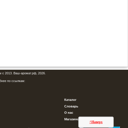
м с 2013. Ваш-аромат.рф, 2026.
бнее по ссылкам:
Каталог
Словарь
О нас
Магазины
^Наверх