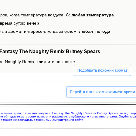
рок, когда температура воздуха, С:
любая температура
время суток:
вечер
ный аромат интересен, когда за окном:
любая_погода
ntasy The Naughty Remix Britney Spears
e Naughty Remix, кликните по кнопке:
Подобрать похожий аромат
Перейти к отзывам и комментариям
я комментарий, отзыв или вопрос о Fantasy The Naughty Remix от Britney Spears, вы подт
 не обладаете авторским правом, и разрешаете публикацию написанного вами. Опубликов
в может не совпадать с мнением Администрации сайта.