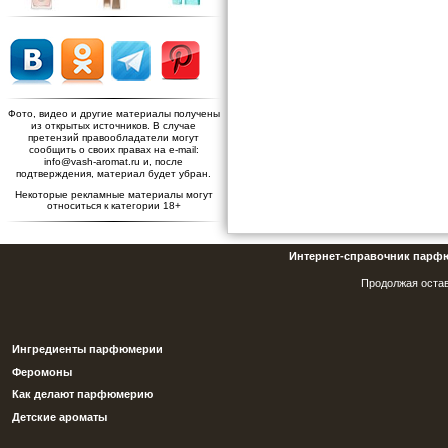
Фото, видео и другие материалы получены
из открытых источников. В случае
претензий правообладатели могут
сообщить о своих правах на e-mail:
info@vash-aromat.ru и, после
подтверждения, материал будет убран.
Некоторые рекламные материалы могут
относиться к категории 18+
Интернет-справочник парф
Продолжая остав
Ингредиенты парфюмерии
Феромоны
Как делают парфюмерию
Детские ароматы