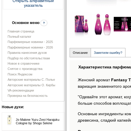
Открыть алфавитный
указатель
Основное меню
?
Главная страница
Полный каталог
Парфюмерные новинки - 2025
Парфюмерные новинки - 2026
Правила нанесения духов
Описание
Заметили ошибку?
Подбор по обстоятельствам
Новое в справочнике
Характеристика парфюм
Снятое с производства
Поиск Яндексом
Женский аромат
Fantasy T
Авторские материалы С. Полье
Авторские материалы О. Кирбы
вариация знаменитого аром
VA-рекомендации
Проверка на безопасность
"Одевайте этот аромат, ког
больше способов воплощать
Новые духи:
Основные ингредиенты ко
древесина, сладкий капкейк
Jo Malone Yuzu Zest Harajuku
Cologne by Shogo Sekine