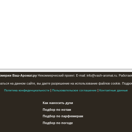
юмерии Ваш-Аромат.ру
Некоммерческий проект. E-mail: info@vash-aromat.ru. Работае
аться на данном сайте, вы даете разрешение на использование файлов cookie. Подро
|
|
Политика конфиденциальности
Пользовательское соглашение
Контактные данные
Как наносить духи
Подбор по нотам
Подбор по парфюмерам
Подбор по погоде