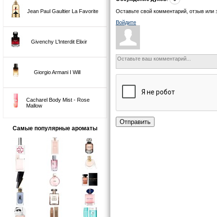
Jean Paul Gaultier La Favorite
Оставьте свой комментарий, отзыв или 
Войдите
Givenchy L’Interdit Elixir
Giorgio Armani I Will
Cacharel Body Mist - Rose
Mallow
Отправить
Самые популярные ароматы