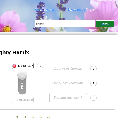
Регистрация
Вход на сайт
ghty Remix
?
Другие от бренда
?
?
?