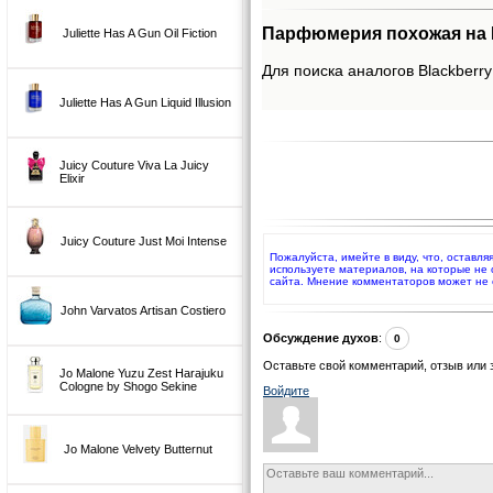
Парфюмерия похожая на Bl
Juliette Has A Gun Oil Fiction
Для поиска аналогов Blackberry
Juliette Has A Gun Liquid Illusion
Juicy Couture Viva La Juicy
Elixir
Juicy Couture Just Moi Intense
Пожалуйста, имейте в виду, что, оставля
используете материалов, на которые не
сайта. Мнение комментаторов может не 
John Varvatos Artisan Costiero
Обсуждение духов
:
0
Оставьте свой комментарий, отзыв или 
Jo Malone Yuzu Zest Harajuku
Cologne by Shogo Sekine
Войдите
Jo Malone Velvety Butternut