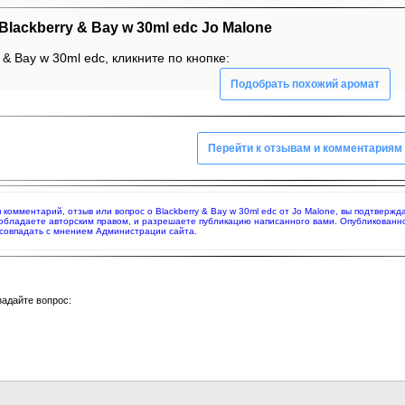
ackberry & Bay w 30ml edc Jo Malone
 & Bay w 30ml edc, кликните по кнопке:
Подобрать похожий аромат
Перейти к отзывам и комментариям
я комментарий, отзыв или вопрос о Blackberry & Bay w 30ml edc от Jo Malone, вы подтвер
 обладаете авторским правом, и разрешаете публикацию написанного вами. Опубликованн
совпадать с мнением Администрации сайта.
задайте вопрос: