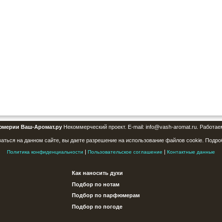
юмерии Ваш-Аромат.ру
Некоммерческий проект. E-mail: info@vash-aromat.ru. Работае
аться на данном сайте, вы даете разрешение на использование файлов cookie. Подро
|
|
Политика конфиденциальности
Пользовательское соглашение
Контактные данные
Как наносить духи
Подбор по нотам
Подбор по парфюмерам
Подбор по погоде