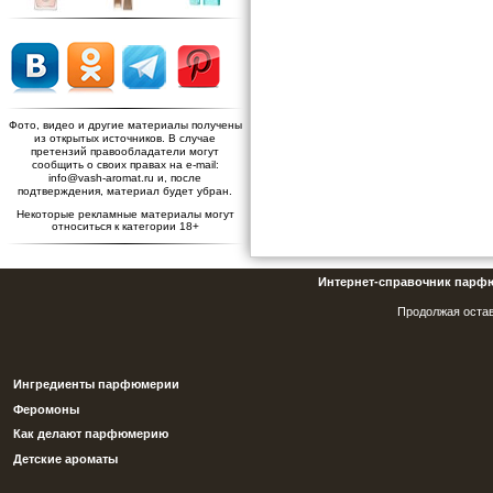
Фото, видео и другие материалы получены
из открытых источников. В случае
претензий правообладатели могут
сообщить о своих правах на e-mail:
info@vash-aromat.ru и, после
подтверждения, материал будет убран.
Некоторые рекламные материалы могут
относиться к категории 18+
Интернет-справочник парф
Продолжая остав
Ингредиенты парфюмерии
Феромоны
Как делают парфюмерию
Детские ароматы