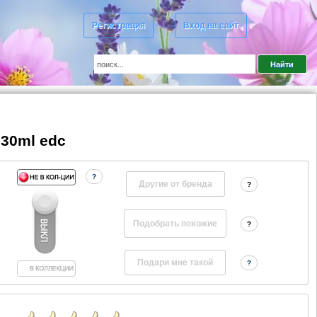
Регистрация
Вход на сайт
 30ml edc
?
Другие от бренда
?
?
?