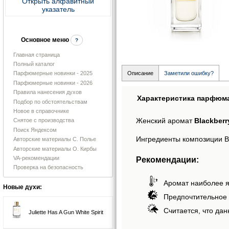
Открыть алфавитный
указатель
Основное меню
?
Главная страница
Полный каталог
Описание
Заметили ошибку?
Парфюмерные новинки - 2025
Парфюмерные новинки - 2026
Правила нанесения духов
Характеристика парфюм
Подбор по обстоятельствам
Новое в справочнике
Женский аромат
Blackberr
Снятое с производства
Поиск Яндексом
Ингредиенты композиции Bl
Авторские материалы С. Полье
Авторские материалы О. Кирбы
VA-рекомендации
Рекомендации:
Проверка на безопасность
Аромат наиболее я
Новые духи:
Предпочтительное 
Считается, что дан
Juliette Has A Gun White Spirit