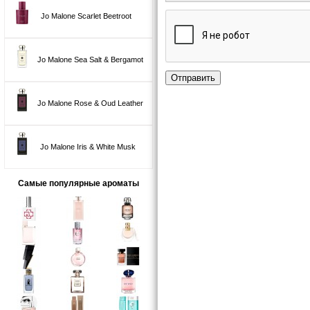
Jo Malone Scarlet Beetroot
Jo Malone Sea Salt & Bergamot
Отправить
Jo Malone Rose & Oud Leather
Jo Malone Iris & White Musk
Самые популярные ароматы