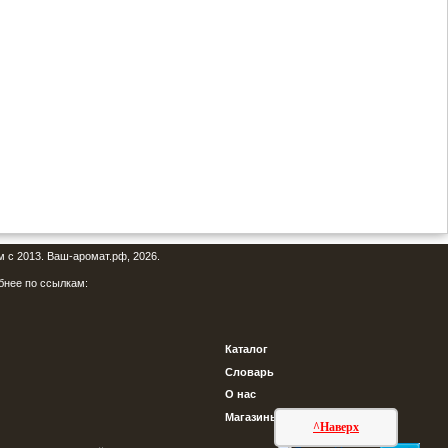
м с 2013. Ваш-аромат.рф, 2026.
бнее по ссылкам:
Каталог
Словарь
О нас
Магазины
^Наверх