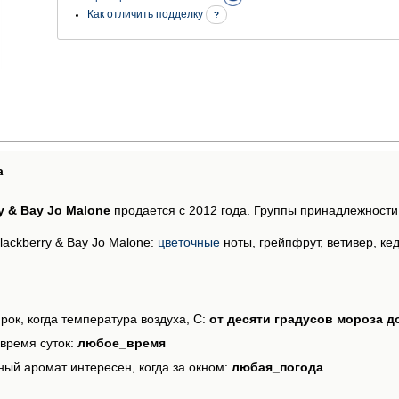
Как отличить подделку
?
а
y & Bay Jo Malone
продается с 2012 года. Группы принадлежности
ackberry & Bay Jo Malone:
цветочные
ноты, грейпфрут, ветивер, кед
рок, когда температура воздуха, С:
от десяти градусов мороза д
время суток:
любое_время
ный аромат интересен, когда за окном:
любая_погода