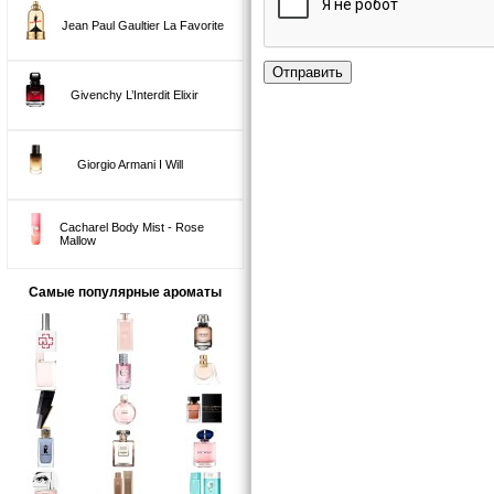
Jean Paul Gaultier La Favorite
Отправить
Givenchy L’Interdit Elixir
Giorgio Armani I Will
Cacharel Body Mist - Rose
Mallow
Самые популярные ароматы