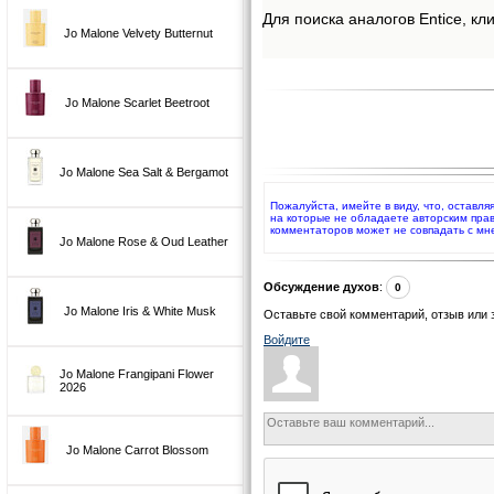
Для поиска аналогов Entice, кл
Jo Malone Velvety Butternut
Jo Malone Scarlet Beetroot
Jo Malone Sea Salt & Bergamot
Пожалуйста, имейте в виду, что, оставл
на которые не обладаете авторским пра
комментаторов может не совпадать с м
Jo Malone Rose & Oud Leather
Обсуждение духов
:
0
Jo Malone Iris & White Musk
Оставьте свой комментарий, отзыв или 
Войдите
Jo Malone Frangipani Flower
2026
Jo Malone Carrot Blossom