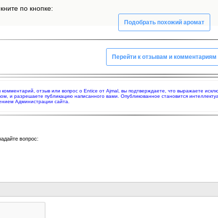
икните по кнопке:
Подобрать похожий аромат
Перейти к отзывам и комментариям
яя комментарий, отзыв или вопрос о Entice от Ajmal, вы подтверждаете, что выражаете ис
вом, и разрешаете публикацию написанного вами. Опубликованное становится интеллекту
нением Администрации сайта.
задайте вопрос: