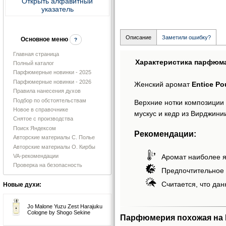
Открыть алфавитный
указатель
Описание
Заметили ошибку?
Основное меню
?
Главная страница
Характеристика парфюм
Полный каталог
Парфюмерные новинки - 2025
Парфюмерные новинки - 2026
Женский аромат
Entice Po
Правила нанесения духов
Подбор по обстоятельствам
Верхние нотки композиции 
Новое в справочнике
мускус и кедр из Вирджини
Снятое с производства
Поиск Яндексом
Рекомендации:
Авторские материалы С. Полье
Авторские материалы О. Кирбы
Аромат наиболее я
VA-рекомендации
Проверка на безопасность
Предпочтительное 
Считается, что дан
Новые духи:
Jo Malone Yuzu Zest Harajuku
Cologne by Shogo Sekine
Парфюмерия похожая на E