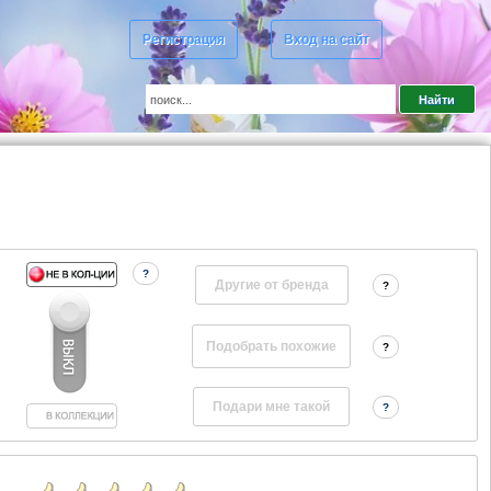
Регистрация
Вход на сайт
?
Другие от бренда
?
?
?