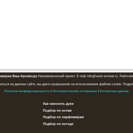
юмерии Ваш-Аромат.ру
Некоммерческий проект. E-mail: info@vash-aromat.ru. Работае
аться на данном сайте, вы даете разрешение на использование файлов cookie. Подро
|
|
Политика конфиденциальности
Пользовательское соглашение
Контактные данные
Как наносить духи
Подбор по нотам
Подбор по парфюмерам
Подбор по погоде