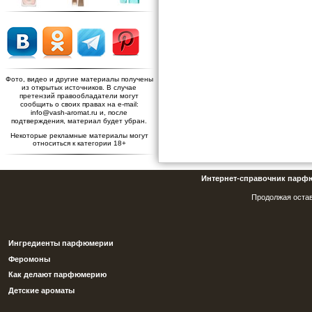
Фото, видео и другие материалы получены
из открытых источников. В случае
претензий правообладатели могут
сообщить о своих правах на e-mail:
info@vash-aromat.ru и, после
подтверждения, материал будет убран.
Некоторые рекламные материалы могут
относиться к категории 18+
Интернет-справочник парф
Продолжая остав
Ингредиенты парфюмерии
Феромоны
Как делают парфюмерию
Детские ароматы