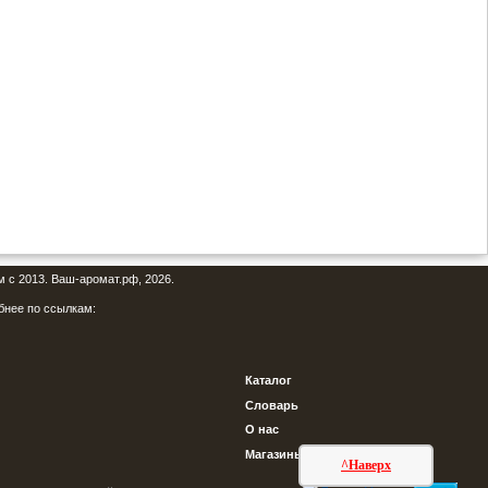
м с 2013. Ваш-аромат.рф, 2026.
бнее по ссылкам:
Каталог
Словарь
О нас
Магазины
^Наверх