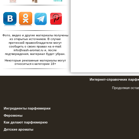
Фото, видео и другие материалы получены
из открытых источников. В случае
претензий правообладатели могут
сообщить о своих правах на e-mail:
info@vash-aromat.ru и, после
подтверждения, материал будет убран.
Некоторые рекламные материалы могут
относиться к категории 18+
Интернет-справочник парф
Продолжая остав
Ингредиенты парфюмерии
Феромоны
Как делают парфюмерию
Детские ароматы