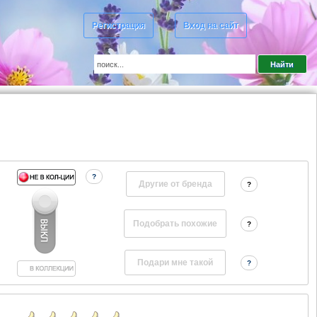
Регистрация
Вход на сайт
d
?
Другие от бренда
?
?
?