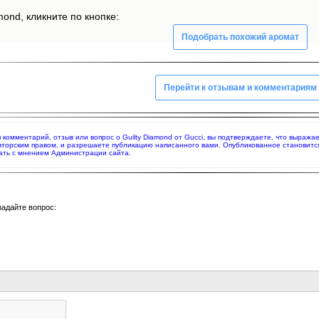
mond, кликните по кнопке:
Подобрать похожий аромат
Перейти к отзывам и комментариям
я комментарий, отзыв или вопрос о Guilty Diamond от Gucci, вы подтверждаете, что выраж
вторским правом, и разрешаете публикацию написанного вами. Опубликованное становитс
ать с мнением Администрации сайта.
задайте вопрос: