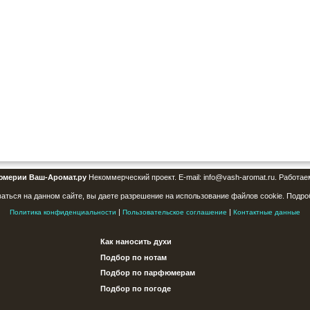
юмерии Ваш-Аромат.ру
Некоммерческий проект. E-mail: info@vash-aromat.ru. Работае
аться на данном сайте, вы даете разрешение на использование файлов cookie. Подро
|
|
Политика конфиденциальности
Пользовательское соглашение
Контактные данные
Как наносить духи
Подбор по нотам
Подбор по парфюмерам
Подбор по погоде