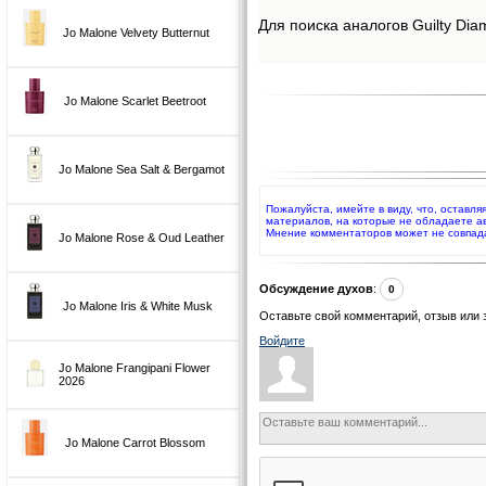
Для поиска аналогов Guilty Dia
Jo Malone Velvety Butternut
Jo Malone Scarlet Beetroot
Jo Malone Sea Salt & Bergamot
Пожалуйста, имейте в виду, что, оставля
материалов, на которые не обладаете а
Мнение комментаторов может не совпад
Jo Malone Rose & Oud Leather
Обсуждение духов
:
0
Jo Malone Iris & White Musk
Оставьте свой комментарий, отзыв или 
Войдите
Jo Malone Frangipani Flower
2026
Jo Malone Carrot Blossom