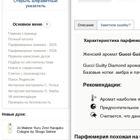
Открыть алфавитный
указатель
Основное меню
?
Описание
Заметили ошибку?
Главная страница
Полный каталог
Характеристика парфюм
Парфюмерные новинки - 2025
Парфюмерные новинки - 2026
Женский аромат
Gucci Gui
Правила нанесения духов
Подбор по обстоятельствам
Gucci Guilty Diamond аром
Новое в справочнике
Базовые нотки: амбра и па
Снятое с производства
Поиск Яндексом
Рекомендации:
Авторские материалы С. Полье
Авторские материалы О. Кирбы
VA-рекомендации
Аромат наиболее я
Проверка на безопасность
Предпочтительное 
Новые духи:
Считается, что дан
Jo Malone Yuzu Zest Harajuku
Cologne by Shogo Sekine
Парфюмерия похожая на G