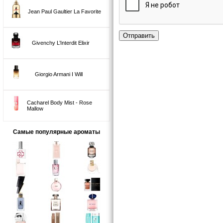
Jean Paul Gaultier La Favorite
Отправить
Givenchy L’Interdit Elixir
Giorgio Armani I Will
Cacharel Body Mist - Rose
Mallow
Самые популярные ароматы