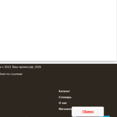
м с 2013. Ваш-аромат.рф, 2026.
бнее по ссылкам:
Каталог
Словарь
О нас
Магазины
^Наверх